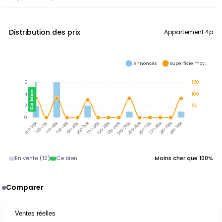
Distribution des prix
Appartement 4p
Annonces
Superficie moy.
6
150
Ce bien
4
100
2
50
0
160-170k
170-180k
180-190k
190-200k
200-210k
210-220k
220-230k
230-240k
240-250k
250-260k
260-270k
270-280k
280-290k
290-300k
150-160k
En vente (12)
Ce bien
Moins cher que 100%
Comparer
Ventes réelles
3