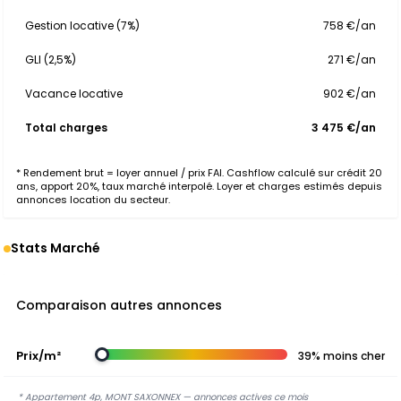
Gestion locative (7%)
758 €/an
GLI (2,5%)
271 €/an
Vacance locative
902 €/an
Total charges
3 475 €/an
* Rendement brut = loyer annuel / prix FAI. Cashflow calculé sur crédit 20
ans, apport 20%, taux marché interpolé. Loyer et charges estimés depuis
annonces location du secteur.
Stats Marché
Comparaison autres annonces
Prix/m²
39% moins cher
* Appartement 4p, MONT SAXONNEX — annonces actives ce mois