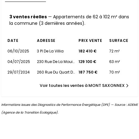
3 ventes réelles
— Appartements de 62 à 102 m² dans
la commune (3 dernières années).
DATE
ADRESSE
PRIX VENTE
SURFACE
06/10/2025
3 Pl De La Villia
182 410 €
72 m²
04/07/2025
230 Rue De La Mouille
129 100 €
63 m²
29/07/2024
260 Rue Du Quart Dernier
187 750 €
70 m²
Voir toutes les ventes à MONT SAXONNEX
Informations issues des Diagnostics de Performance Énergétique (DPE) — Source : ADEME
(Agence de la Transition Écologique).