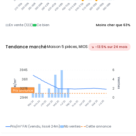
0
300-330k
330-360k
360-390k
390-420k
420-450k
450-480k
480-510k
510-540k
540-570k
570-600k
600-630k
630-660k
660-690k
270-300k
En vente (122)
Ce bien
Moins cher que 63%
Tendance marché
Maison 5 pièces, MIOS
↘ -13.5% sur 24 mois
3945
6
Ventes
3611
4
€/m²
3278
2
Prix annonce
2944
0
Nov 24
Jan 25
Mar 25
Mai 25
Jul 25
Sep 25
Nov 25
Jan 26
Mar 26
Mai 26
Jul 26
Sep 24
Prix/m² FAI (vendu, lissé 24m)
Nb ventes
Cette annonce