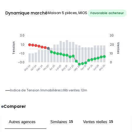
Dynamique marché
Maison 5 pièces, MIOS
Favorable acheteur
3.0
30
Tension
Ventes
1.0
20
-1.0
10
-3.0
0
Oct 24
Déc 24
Fév 25
Avr 25
Jun 25
Aoû 25
Oct 25
Déc 25
Fév 26
Avr 26
Jun 26
Aoû 26
Aoû 24
Indice de Tension Immobilière
Nb ventes 12m
Comparer
Autres agences
Similaires
Ventes réelles
2
15
15