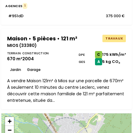
AGENCES
1
#9S1dD
375 000 €
Maison • 5 pièces • 121 m²
TRAVAUX
MIOS (33380)
TERRAIN
CONSTRUCTION
175 kWh/m²
C
DPE
670 m²
2004
5 kg CO₂
A
GES
Jardin
Garage
A vendre Maison 121m² à Mios sur une parcelle de 670m²
À seulement 10 minutes du centre Leclerc, venez
découvrir cette maison familiale de 121 m² parfaitement
entretenue, située da...
+
−