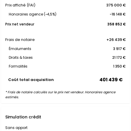
Prix affiché (FAI)
375 000 €
Honoraires agence (~4,5%)
-16 148 €
Prix net vendeur
358 852 €
Frais de notaire
+26 439 €
Émoluments
3 917 €
Droits & taxes
21 172 €
Formalités
1 350 €
401 439 €
Coût total acquisition
* Frais de notaire calculés sur le prix net vendeur. Honoraires agence
estimés.
Simulation crédit
Sans apport