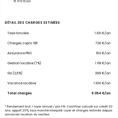
15 972 €/an
DÉTAIL DES CHARGES ESTIMÉES
Taxe foncière
1 331 €/an
Charges copro. NR
726 €/an
Assurance PNO
150 €/an
Gestion locative (7%)
1 118 €/an
GLI (2,5%)
399 €/an
Vacance locative
1 330 €/an
Total charges
5 054 €/an
* Rendement brut = loyer annuel / prix FAI. Cashflow calculé sur crédit 20
ans, apport 20%, taux marché interpolé. Loyer et charges estimés depuis
annonces location du secteur.