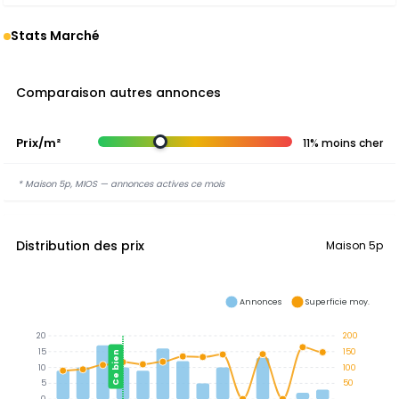
Stats Marché
Comparaison autres annonces
Prix/m²
11% moins cher
* Maison 5p, MIOS — annonces actives ce mois
Distribution des prix
Maison 5p
Annonces
Superficie moy.
20
200
15
150
Ce bien
10
100
5
50