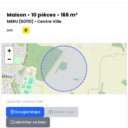
Maison • 10 pièces • 166 m²
MERU (60110) • Centre Ville
D
DPE
+
−
Quartier Centre Ville
Google Maps
Street View
Identifier ce bien