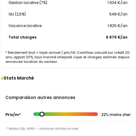
Gestion locative (7%)
1 534 €/an
GLI (2,5%)
548 €/an
Vacance locative
1 825 €/an
Total charges
6 879 €/an
* Rendement brut = loyer annuel / prix FAI. Cashflow calculé sur crédit 20
ans, apport 20%, taux marché interpolé. Loyer et charges estimés depuis
annonces location du secteur.
Stats Marché
Comparaison autres annonces
Prix/m²
22% moins cher
* Maison 10p, MERU — annonces actives ce mois