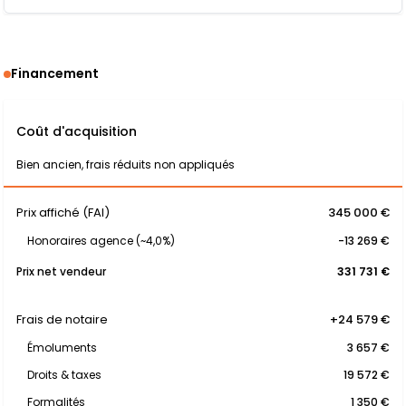
Financement
Coût d'acquisition
Bien ancien, frais réduits non appliqués
Prix affiché (FAI)
345 000 €
Honoraires agence (~4,0%)
-13 269 €
Prix net vendeur
331 731 €
Frais de notaire
+24 579 €
Émoluments
3 657 €
Droits & taxes
19 572 €
Formalités
1 350 €