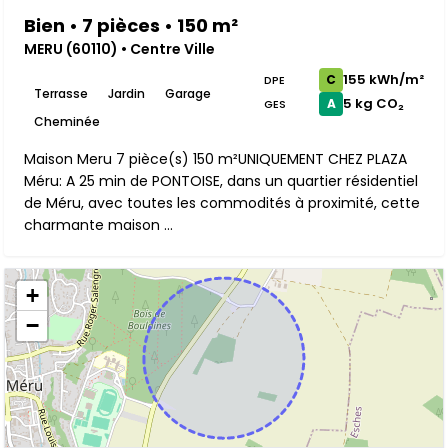
Bien • 7 pièces • 150 m²
MERU (60110) • Centre Ville
155 kWh/m²
C
DPE
Terrasse
Jardin
Garage
5 kg CO₂
A
GES
Cheminée
Maison Meru 7 pièce(s) 150 m²UNIQUEMENT CHEZ PLAZA
Méru: A 25 min de PONTOISE, dans un quartier résidentiel
de Méru, avec toutes les commodités à proximité, cette
charmante maison ...
+
−