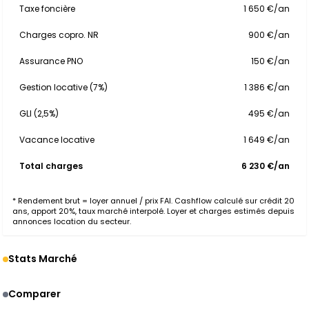
Taxe foncière
1 650 €/an
Charges copro. NR
900 €/an
Assurance PNO
150 €/an
Gestion locative (7%)
1 386 €/an
GLI (2,5%)
495 €/an
Vacance locative
1 649 €/an
Total charges
6 230 €/an
* Rendement brut = loyer annuel / prix FAI. Cashflow calculé sur crédit 20
ans, apport 20%, taux marché interpolé. Loyer et charges estimés depuis
annonces location du secteur.
Stats Marché
Comparer