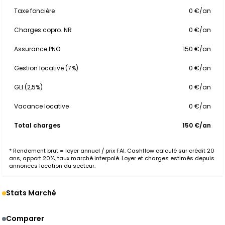
Taxe foncière
0 €/an
Charges copro. NR
0 €/an
Assurance PNO
150 €/an
Gestion locative (7%)
0 €/an
GLI (2,5%)
0 €/an
Vacance locative
0 €/an
Total charges
150 €/an
* Rendement brut = loyer annuel / prix FAI. Cashflow calculé sur crédit 20
ans, apport 20%, taux marché interpolé. Loyer et charges estimés depuis
annonces location du secteur.
Stats Marché
Comparer