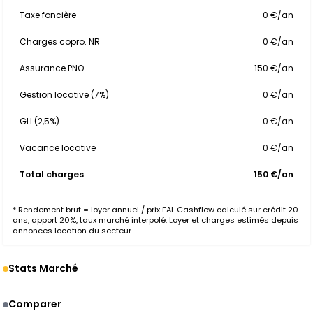
Taxe foncière
0 €/an
Charges copro. NR
0 €/an
Assurance PNO
150 €/an
Gestion locative (7%)
0 €/an
GLI (2,5%)
0 €/an
Vacance locative
0 €/an
Total charges
150 €/an
* Rendement brut = loyer annuel / prix FAI. Cashflow calculé sur crédit 20
ans, apport 20%, taux marché interpolé. Loyer et charges estimés depuis
annonces location du secteur.
Stats Marché
Comparer