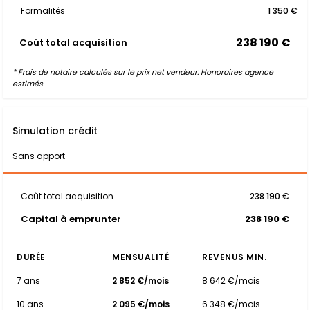
Formalités
1 350 €
238 190 €
Coût total acquisition
* Frais de notaire calculés sur le prix net vendeur. Honoraires agence
estimés.
Simulation crédit
Sans apport
Coût total acquisition
238 190 €
Capital à emprunter
238 190 €
DURÉE
MENSUALITÉ
REVENUS MIN.
7 ans
2 852 €/mois
8 642 €/mois
10 ans
2 095 €/mois
6 348 €/mois