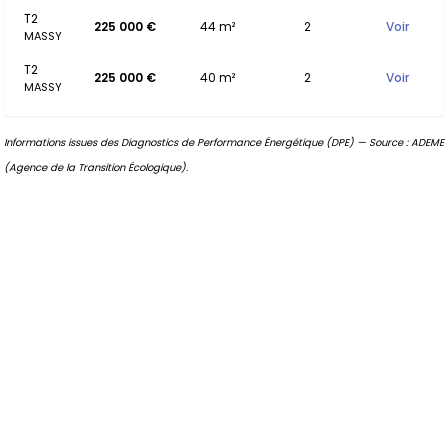
T2
225 000 €
44 m²
2
Voir
MASSY
T2
225 000 €
40 m²
2
Voir
MASSY
Informations issues des Diagnostics de Performance Énergétique (DPE) — Source : ADEME
(Agence de la Transition Écologique).