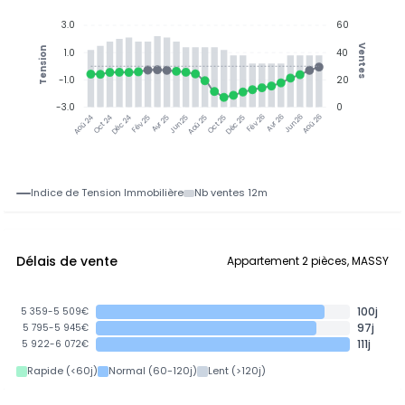
3.0
60
Ventes
Tension
1.0
40
-1.0
20
-3.0
0
Oct 24
Déc 24
Fév 25
Avr 25
Jun 25
Aoû 25
Oct 25
Déc 25
Fév 26
Avr 26
Jun 26
Aoû 26
Aoû 24
Indice de Tension Immobilière
Nb ventes 12m
Délais de vente
Appartement 2 pièces, MASSY
100j
5 359-5 509€
97j
5 795-5 945€
111j
5 922-6 072€
Rapide (<60j)
Normal (60-120j)
Lent (>120j)