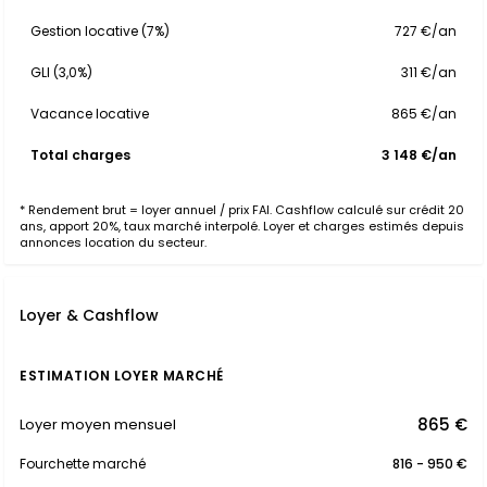
Gestion locative (7%)
727 €/an
GLI (3,0%)
311 €/an
Vacance locative
865 €/an
Total charges
3 148 €/an
* Rendement brut = loyer annuel / prix FAI. Cashflow calculé sur crédit 20
ans, apport 20%, taux marché interpolé. Loyer et charges estimés depuis
annonces location du secteur.
Loyer & Cashflow
ESTIMATION LOYER MARCHÉ
865 €
Loyer moyen mensuel
Fourchette marché
816 - 950 €