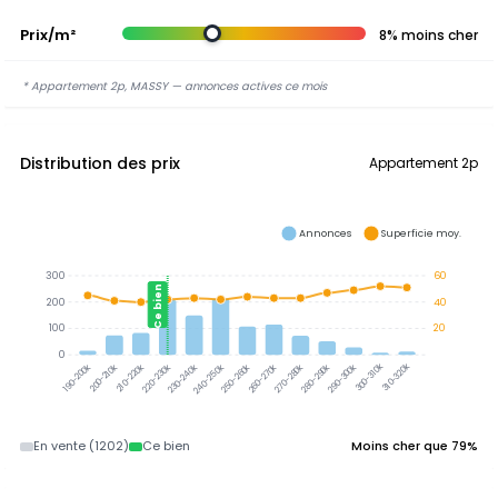
Prix/m²
8% moins cher
* Appartement 2p, MASSY — annonces actives ce mois
Distribution des prix
Appartement 2p
Annonces
Superficie moy.
300
60
Ce bien
200
40
100
20
0
300-310k
310-320k
200-210k
210-220k
220-230k
230-240k
240-250k
250-260k
260-270k
270-280k
280-290k
290-300k
190-200k
En vente (1202)
Ce bien
Moins cher que 79%