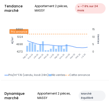
Tendance
Appartement 2 pièces,
↘ -7.6% sur 24
marché
MASSY
mois
5550
15
Prix annonce
Ventes
5124
10
€/m²
4698
5
4272
0
Nov 24
Jan 25
Mar 25
Mai 25
Jul 25
Sep 25
Nov 25
Jan 26
Mar 26
Mai 26
Jul 26
Sep 24
Prix/m² FAI (vendu, lissé 24m)
Nb ventes
Cette annonce
Dynamique
Appartement 2 pièces,
Marché
marché
MASSY
équilibré