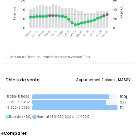
3.0
60
Ventes
Tension
1.0
40
-1.0
20
-3.0
0
Oct 24
Déc 24
Fév 25
Avr 25
Jun 25
Aoû 25
Oct 25
Déc 25
Fév 26
Avr 26
Jun 26
Aoû 26
Aoû 24
Indice de Tension Immobilière
Nb ventes 12m
Délais de vente
Appartement 2 pièces, MASSY
100j
5 359-5 509€
97j
5 795-5 945€
111j
5 922-6 072€
Rapide (<60j)
Normal (60-120j)
Lent (>120j)
Comparer