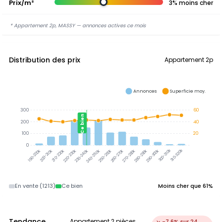
Prix/m²
3% moins cher
* Appartement 2p, MASSY — annonces actives ce mois
Distribution des prix
Appartement 2p
Annonces
Superficie moy.
300
60
Ce bien
200
40
100
20
0
300-310k
310-320k
200-210k
210-220k
220-230k
230-240k
240-250k
250-260k
260-270k
270-280k
280-290k
290-300k
190-200k
En vente (1213)
Ce bien
Moins cher que 61%
Tendance
Appartement 2 pièces,
↘ -7.6% sur 24