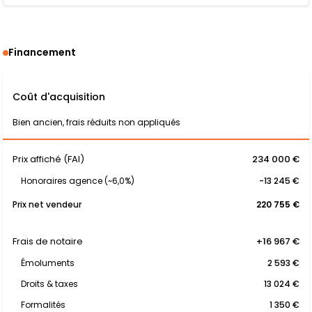
Financement
Coût d'acquisition
Bien ancien, frais réduits non appliqués
Prix affiché (FAI)
234 000 €
Honoraires agence (~6,0%)
-13 245 €
Prix net vendeur
220 755 €
Frais de notaire
+16 967 €
Émoluments
2 593 €
Droits & taxes
13 024 €
Formalités
1 350 €