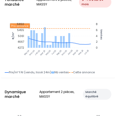
marché
MASSY
mois
5850
8
Prix annonce
5455
6
Ventes
€/m²
5061
4
4667
2
4272
0
Nov 24
Jan 25
Mar 25
Mai 25
Jul 25
Sep 25
Nov 25
Jan 26
Mar 26
Mai 26
Jul 26
Sep 24
Prix/m² FAI (vendu, lissé 24m)
Nb ventes
Cette annonce
Dynamique
Appartement 2 pièces,
Marché
marché
MASSY
équilibré