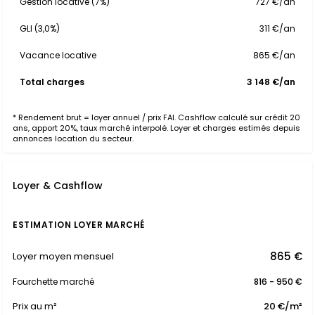
Gestion locative (7%)
727 €/an
GLI (3,0%)
311 €/an
Vacance locative
865 €/an
Total charges
3 148 €/an
* Rendement brut = loyer annuel / prix FAI. Cashflow calculé sur crédit 20
ans, apport 20%, taux marché interpolé. Loyer et charges estimés depuis
annonces location du secteur.
Loyer & Cashflow
ESTIMATION LOYER MARCHÉ
865 €
Loyer moyen mensuel
Fourchette marché
816 - 950 €
Prix au m²
20 €/m²