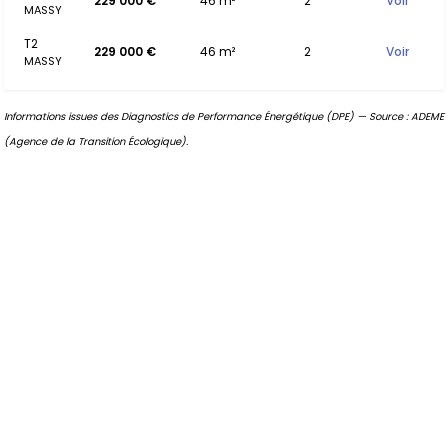
229 000 €
46 m²
2
Voir
MASSY
T2
229 000 €
46 m²
2
Voir
MASSY
Informations issues des Diagnostics de Performance Énergétique (DPE) — Source : ADEME
(Agence de la Transition Écologique).