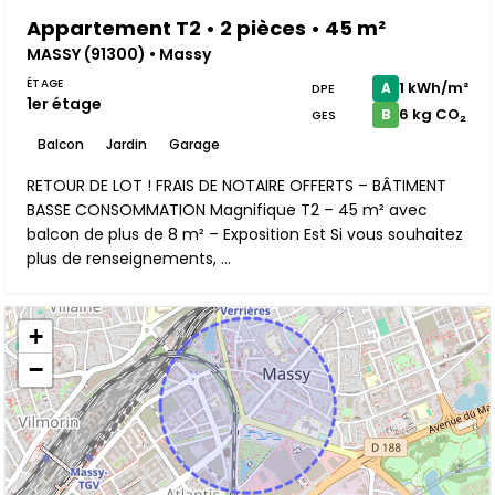
Appartement T2 • 2 pièces • 45 m²
MASSY (91300) • Massy
ÉTAGE
1 kWh/m²
A
DPE
1er étage
6 kg CO₂
B
GES
Balcon
Jardin
Garage
RETOUR DE LOT ! FRAIS DE NOTAIRE OFFERTS – BÂTIMENT
BASSE CONSOMMATION Magnifique T2 – 45 m² avec
balcon de plus de 8 m² – Exposition Est Si vous souhaitez
plus de renseignements, ...
+
−