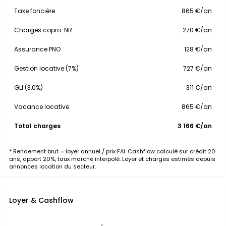
Taxe foncière
865 €/an
Charges copro. NR
270 €/an
Assurance PNO
128 €/an
Gestion locative (7%)
727 €/an
GLI (3,0%)
311 €/an
Vacance locative
865 €/an
Total charges
3 166 €/an
* Rendement brut = loyer annuel / prix FAI. Cashflow calculé sur crédit 20
ans, apport 20%, taux marché interpolé. Loyer et charges estimés depuis
annonces location du secteur.
Loyer & Cashflow