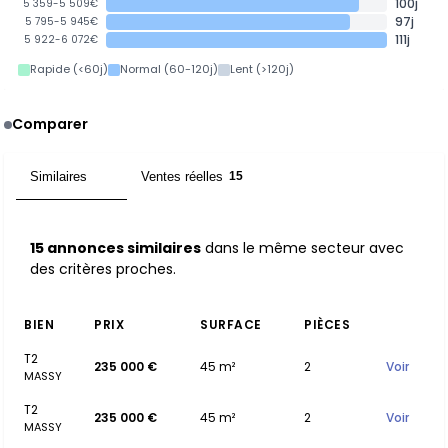
100j
5 359-5 509€
97j
5 795-5 945€
111j
5 922-6 072€
Rapide (<60j)
Normal (60-120j)
Lent (>120j)
Comparer
Similaires
Ventes réelles
15
15
15 annonces similaires
dans le même secteur avec
des critères proches.
BIEN
PRIX
SURFACE
PIÈCES
T2
235 000 €
45 m²
2
Voir
MASSY
T2
235 000 €
45 m²
2
Voir
MASSY