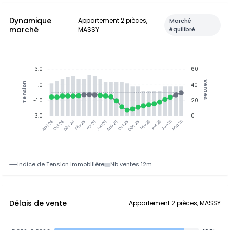
Dynamique
Appartement 2 pièces,
Marché
marché
MASSY
équilibré
3.0
60
Ventes
Tension
1.0
40
-1.0
20
-3.0
0
Oct 24
Déc 24
Fév 25
Avr 25
Jun 25
Aoû 25
Oct 25
Déc 25
Fév 26
Avr 26
Jun 26
Aoû 26
Aoû 24
Indice de Tension Immobilière
Nb ventes 12m
Délais de vente
Appartement 2 pièces, MASSY