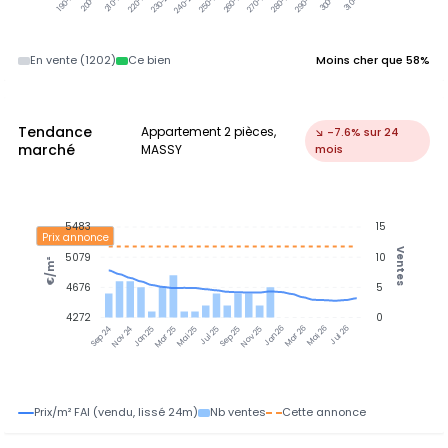
240-250k
En vente (1202)
Ce bien
Moins cher que 58%
Tendance
Appartement 2 pièces,
↘ -7.6% sur 24
marché
MASSY
mois
5483
15
Prix annonce
Ventes
5079
10
€/m²
4676
5
4272
0
Nov 24
Jan 25
Mar 25
Mai 25
Jul 25
Sep 25
Nov 25
Jan 26
Mar 26
Mai 26
Jul 26
Sep 24
Prix/m² FAI (vendu, lissé 24m)
Nb ventes
Cette annonce