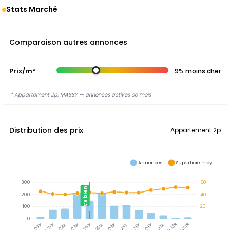
Stats Marché
Comparaison autres annonces
Prix/m²
9% moins cher
* Appartement 2p, MASSY — annonces actives ce mois
Distribution des prix
Appartement 2p
Annonces
Superficie moy.
300
60
Ce bien
200
40
100
20
0
300-310k
310-320k
200-210k
210-220k
220-230k
230-240k
250-260k
260-270k
270-280k
280-290k
290-300k
190-200k