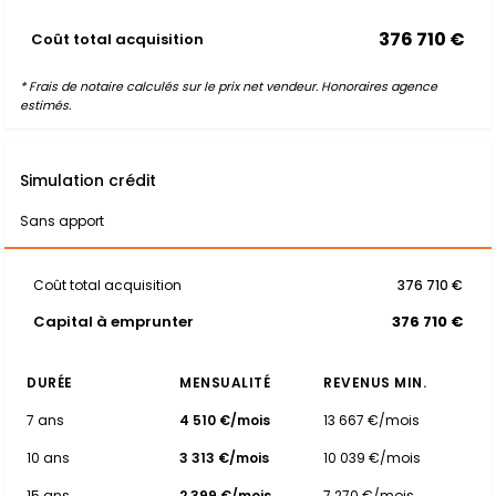
376 710 €
Coût total acquisition
* Frais de notaire calculés sur le prix net vendeur. Honoraires agence
estimés.
Simulation crédit
Sans apport
Coût total acquisition
376 710 €
Capital à emprunter
376 710 €
DURÉE
MENSUALITÉ
REVENUS MIN.
7 ans
4 510 €/mois
13 667 €/mois
10 ans
3 313 €/mois
10 039 €/mois
15 ans
2 399 €/mois
7 270 €/mois