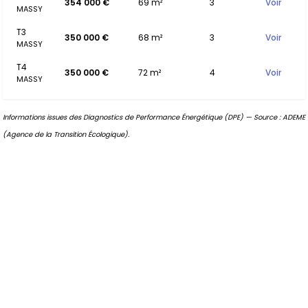
354 000 €
69 m²
3
Voir
MASSY
T3
350 000 €
68 m²
3
Voir
MASSY
T4
350 000 €
72 m²
4
Voir
MASSY
Informations issues des Diagnostics de Performance Énergétique (DPE) — Source : ADEME
(Agence de la Transition Écologique).