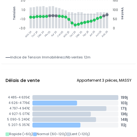
3.0
150
Tension
Ventes
1.0
100
-1.0
50
-3.0
0
Oct 24
Déc 24
Fév 25
Avr 25
Jun 25
Aoû 25
Oct 25
Déc 25
Avr 26
Jun 26
Aoû 26
Aoû 24
Fév 26
Indice de Tension Immobilière
Nb ventes 12m
Délais de vente
Appartement 3 pièces, MASSY
199j
4 485-4 635€
103j
4 626-4 776€
171j
4 797-4 947€
136j
4 927-5 077€
148j
5 090-5 240€
112j
5 207-5 357€
Rapide (<60j)
Normal (60-120j)
Lent (>120j)