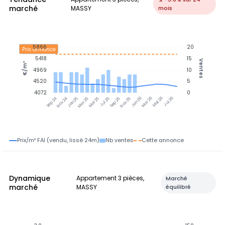
marché
MASSY
mois
5866
20
Prix annonce
5418
15
Ventes
€/m²
4969
10
4520
5
4072
0
Nov 24
Jan 25
Mar 25
Mai 25
Jul 25
Sep 25
Nov 25
Jan 26
Mar 26
Mai 26
Jul 26
Sep 24
Prix/m² FAI (vendu, lissé 24m)
Nb ventes
Cette annonce
Dynamique
Appartement 3 pièces,
Marché
marché
MASSY
équilibré