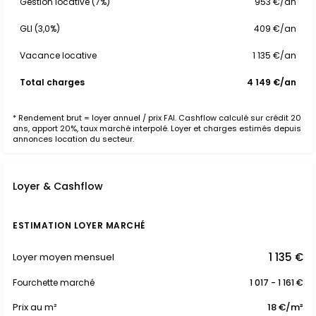
Gestion locative (7%)
953 €/an
GLI (3,0%)
409 €/an
Vacance locative
1 135 €/an
Total charges
4 149 €/an
* Rendement brut = loyer annuel / prix FAI. Cashflow calculé sur crédit 20
ans, apport 20%, taux marché interpolé. Loyer et charges estimés depuis
annonces location du secteur.
Loyer & Cashflow
ESTIMATION LOYER MARCHÉ
1 135 €
Loyer moyen mensuel
Fourchette marché
1 017 - 1 161 €
Prix au m²
18 €/m²