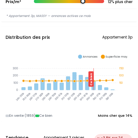
Prix/m²
12% plus cher
* Appartement 3p, MASSY — annonces actives ce mois
Distribution des prix
Appartement 3p
Annonces
Superficie moy.
300
150
Ce bien
200
100
100
50
0
300-310k
310-320k
320-330k
330-340k
340-350k
350-360k
360-370k
370-380k
380-390k
250-260k
260-270k
270-280k
280-290k
290-300k
240-250k
En vente (1859)
Ce bien
Moins cher que 14%
Tendance
Appartement 3 pièces,
↘ -3.8% sur 24