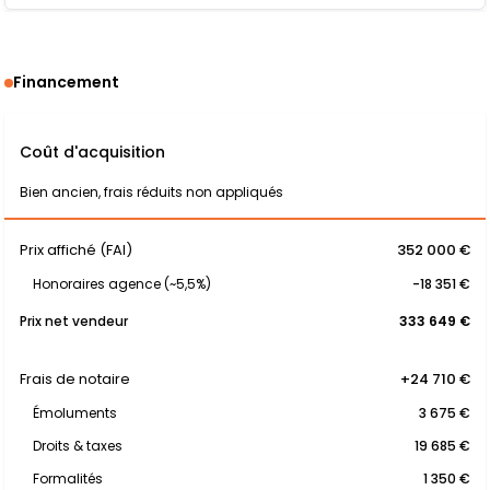
Financement
Coût d'acquisition
Bien ancien, frais réduits non appliqués
Prix affiché (FAI)
352 000 €
Honoraires agence (~5,5%)
-18 351 €
Prix net vendeur
333 649 €
Frais de notaire
+24 710 €
Émoluments
3 675 €
Droits & taxes
19 685 €
Formalités
1 350 €