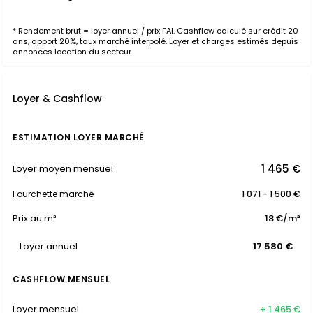
* Rendement brut = loyer annuel / prix FAI. Cashflow calculé sur crédit 20
ans, apport 20%, taux marché interpolé. Loyer et charges estimés depuis
annonces location du secteur.
Loyer & Cashflow
ESTIMATION LOYER MARCHÉ
1 465 €
Loyer moyen mensuel
Fourchette marché
1 071 - 1 500 €
Prix au m²
18 €/m²
Loyer annuel
17 580 €
CASHFLOW MENSUEL
Loyer mensuel
+ 1 465 €