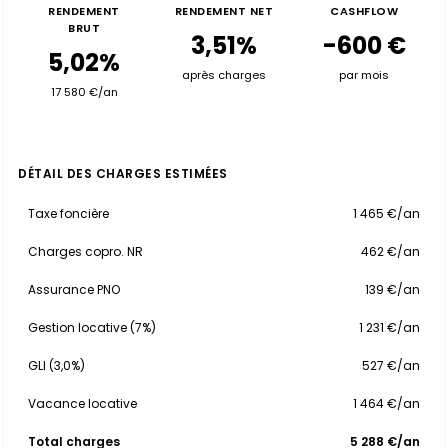
RENDEMENT
RENDEMENT NET
CASHFLOW
BRUT
3,51%
-600 €
5,02%
après charges
par mois
17 580 €/an
DÉTAIL DES CHARGES ESTIMÉES
Taxe foncière
1 465 €/an
Charges copro. NR
462 €/an
Assurance PNO
139 €/an
Gestion locative (7%)
1 231 €/an
GLI (3,0%)
527 €/an
Vacance locative
1 464 €/an
Total charges
5 288 €/an