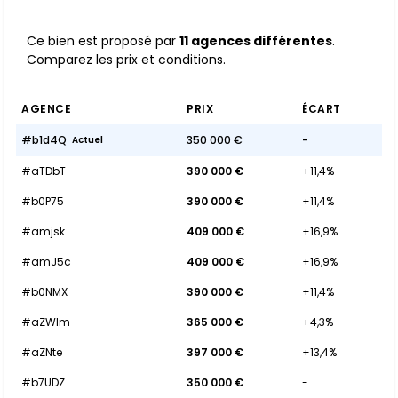
Ce bien est proposé par
11 agences différentes
.
Comparez les prix et conditions.
AGENCE
PRIX
ÉCART
#b1d4Q
350 000 €
-
Actuel
#aTDbT
390 000 €
+11,4%
#b0P75
390 000 €
+11,4%
#amjsk
409 000 €
+16,9%
#amJ5c
409 000 €
+16,9%
#b0NMX
390 000 €
+11,4%
#aZWlm
365 000 €
+4,3%
#aZNte
397 000 €
+13,4%
#b7UDZ
350 000 €
-