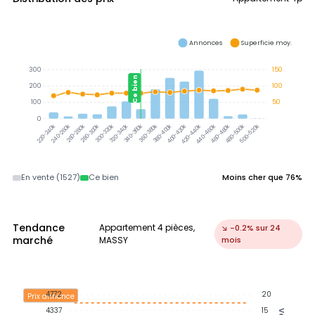
Annonces
Superficie moy.
300
150
Ce bien
200
100
100
50
0
300-320k
320-340k
340-360k
360-380k
380-400k
240-260k
260-280k
280-300k
400-420k
420-440k
440-460k
460-480k
480-500k
500-520k
220-240k
En vente (1527)
Ce bien
Moins cher que 76%
Tendance
Appartement 4 pièces,
↘ -0.2% sur 24
marché
MASSY
mois
4772
20
Prix annonce
4337
15