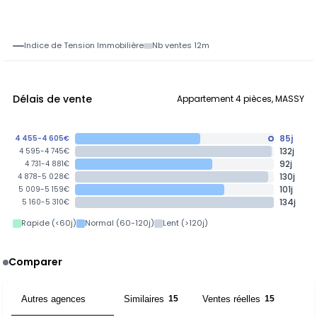
Indice de Tension Immobilière
Nb ventes 12m
Délais de vente
Appartement 4 pièces, MASSY
85j
4 455-4 605€
132j
4 595-4 745€
92j
4 731-4 881€
130j
4 878-5 028€
101j
5 009-5 159€
134j
5 160-5 310€
Rapide (<60j)
Normal (60-120j)
Lent (>120j)
Comparer
Autres agences
Similaires
Ventes réelles
11
15
15