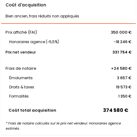
Coût d'acquisition
Bien ancien, frais réduits non appliqués
Prix affiché (FAI)
350 000 €
Honoraires agence (~5,5%)
-18 246 €
Prix net vendeur
331 754 €
Frais de notaire
+24 580 €
Émoluments
3 657 €
Droits & taxes
19 573 €
Formalités
1 350 €
374 580 €
Coût total acquisition
* Frais de notaire calculés sur le prix net vendeur. Honoraires agence
estimés.