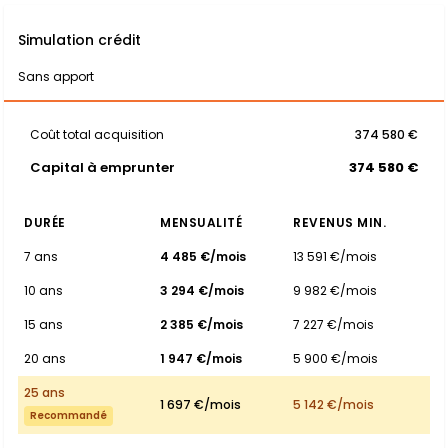
Simulation crédit
Sans apport
Coût total acquisition
374 580 €
Capital à emprunter
374 580 €
DURÉE
MENSUALITÉ
REVENUS MIN.
7 ans
4 485 €/mois
13 591 €/mois
10 ans
3 294 €/mois
9 982 €/mois
15 ans
2 385 €/mois
7 227 €/mois
20 ans
1 947 €/mois
5 900 €/mois
25 ans
1 697 €/mois
5 142 €/mois
Recommandé