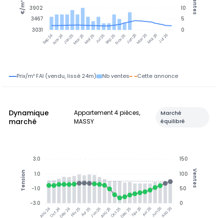
Ventes
€/m²
3902
10
3467
5
3031
0
Nov 24
Jan 25
Mar 25
Mai 25
Jul 25
Sep 25
Nov 25
Jan 26
Mar 26
Mai 26
Jul 26
Sep 24
Prix/m² FAI (vendu, lissé 24m)
Nb ventes
Cette annonce
Dynamique
Appartement 4 pièces,
Marché
marché
MASSY
équilibré
3.0
150
Ventes
Tension
1.0
100
-1.0
50
-3.0
0
Oct 24
Déc 24
Fév 25
Avr 25
Jun 25
Aoû 25
Oct 25
Déc 25
Avr 26
Jun 26
Aoû 26
Aoû 24
Fév 26