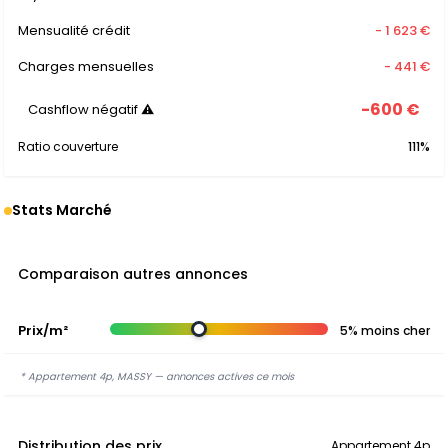
Mensualité crédit
- 1 623 €
Charges mensuelles
- 441 €
-600 €
Cashflow négatif ⚠
Ratio couverture
111%
Stats Marché
Comparaison autres annonces
Prix/m²
5% moins cher
* Appartement 4p, MASSY — annonces actives ce mois
Distribution des prix
Appartement 4p