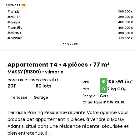
AGENCES
10
#aTDbT
390 000 €
#b0P75
390 000 €
#amjsk
409 000 €
#amJ5c
409 000 €
#b0NMX
390 000 €
#aZWlm
365 000 €
+4 autres
Appartement T4 • 4 pièces • 77 m²
MASSY (91300) • vilmorin
CONSTRUCTION
COPROPRIÉTÉ
105 kWh/m²
B
DPE
2011
60 lots
7 kg CO₂
B
GES
Gaz
Énergie
Terrasse
Garage
Individuel
Chauffage
Terrasse Parking Résidence récente Votre agence vous
propose cet appartement 4 pièces à vendre à Massy
Atlantis, situé dans une résidence récente, sécurisée et
bien entretenue. Il ...