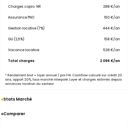
Charges copro. NR
288 €/an
Assurance PNO
150 €/an
Gestion locative (7%)
444 €/an
GLI (2,5%)
158 €/an
Vacance locative
528 €/an
Total charges
2 096 €/an
* Rendement brut = loyer annuel / prix FAI. Cashflow calculé sur crédit 20
ans, apport 20%, taux marché interpolé. Loyer et charges estimés depuis
annonces location du secteur.
Stats Marché
Comparer