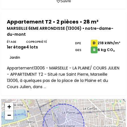
Suivre
Appartement T2 • 2 pièces • 28 m²
MARSEILLE 6EME ARRONDISSE (13006) • notre-dame-
du-mont
ÉTAGE
COPROPRIÉTÉ
218 kWh/m²
D
DPE
1er étage
4 lots
6 kg CO₂
B
GES
Jardin
Appartement13006 - MARSEILLE - LA PLAINE/ COURS JULIEN
- APPARTEMENT T2 - Situé rue Saint Pierre, Marseille
13006, à quelques pas de la place de la Plaine et du
Cours Julien, dans ...
+
−