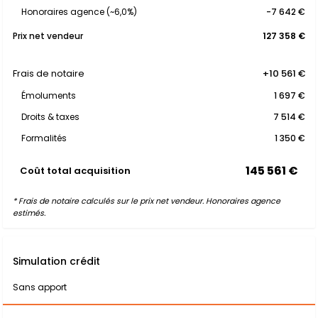
Honoraires agence (~6,0%)
-7 642 €
Prix net vendeur
127 358 €
Frais de notaire
+10 561 €
Émoluments
1 697 €
Droits & taxes
7 514 €
Formalités
1 350 €
145 561 €
Coût total acquisition
* Frais de notaire calculés sur le prix net vendeur. Honoraires agence
estimés.
Simulation crédit
Sans apport