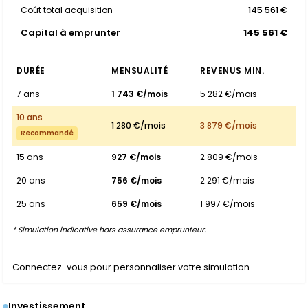
Coût total acquisition
145 561 €
Capital à emprunter
145 561 €
DURÉE
MENSUALITÉ
REVENUS MIN.
7 ans
1 743 €/mois
5 282 €/mois
10 ans
1 280 €/mois
3 879 €/mois
Recommandé
15 ans
927 €/mois
2 809 €/mois
20 ans
756 €/mois
2 291 €/mois
25 ans
659 €/mois
1 997 €/mois
* Simulation indicative hors assurance emprunteur.
Connectez-vous pour personnaliser votre simulation
Investissement