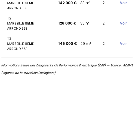
142 000 €
33 m²
2
Voir
MARSEILLE 6EME
ARRONDISSE
T2
126 000 €
33 m²
2
Voir
MARSEILLE 6EME
ARRONDISSE
T2
145 000 €
29 m²
2
Voir
MARSEILLE 6EME
ARRONDISSE
Informations issues des Diagnostics de Performance Énergétique (DPE) — Source : ADEME
(Agence de la Transition Écologique).