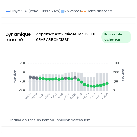
Prix/m² FAI (vendu, lissé 24m)
Nb ventes
Cette annonce
Dynamique
Appartement 2 pièces, MARSEILLE
Favorable
marché
6EME ARRONDISSE
acheteur
3.0
300
Ventes
Tension
1.0
200
-1.0
100
-3.0
0
Jun 25
Jun 26
Oct 24
Déc 24
Fév 25
Avr 25
Aoû 25
Oct 25
Déc 25
Fév 26
Avr 26
Aoû 26
Aoû 24
Indice de Tension Immobilière
Nb ventes 12m