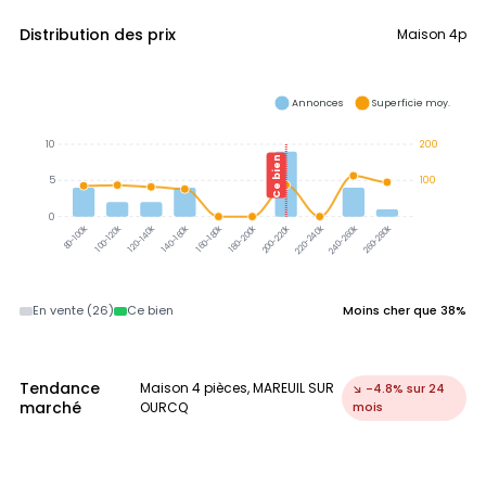
Distribution des prix
Maison 4p
Annonces
Superficie moy.
10
200
Ce bien
5
100
0
100-120k
120-140k
140-160k
160-180k
180-200k
200-220k
220-240k
240-260k
260-280k
80-100k
En vente (26)
Ce bien
Moins cher que 38%
Tendance
Maison 4 pièces, MAREUIL SUR
↘ -4.8% sur 24
marché
OURCQ
mois