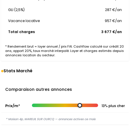
GLI (2,5%)
287 €/an
Vacance locative
957 €/an
Total charges
3 677 €/an
* Rendement brut = loyer annuel / prix FAI. Cashflow calculé sur crédit 20
ans, apport 20%, taux marché interpolé. Loyer et charges estimés depuis
annonces location du secteur.
Stats Marché
Comparaison autres annonces
Prix/m²
13% plus cher
* Maison 4p, MAREUIL SUR OURCQ — annonces actives ce mois