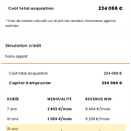
234 066 €
Coût total acquisition
* Frais de notaire calculés sur le prix net vendeur. Honoraires agence
estimés.
Simulation crédit
Sans apport
Coût total acquisition
234 066 €
Capital à emprunter
234 066 €
DURÉE
MENSUALITÉ
REVENUS MIN.
7 ans
2 803 €/mois
8 494 €/mois
10 ans
2 059 €/mois
6 239 €/mois
15 ans