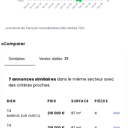
-3.0
0
Jun 25
Jun 26
Oct 24
Déc 24
Fév 25
Avr 25
Aoû 25
Oct 25
Déc 25
Fév 26
Avr 26
Aoû 26
Aoû 24
Indice de Tension Immobilière
Nb ventes 12m
Comparer
Similaires
Ventes réelles
7
15
7 annonces similaires
dans le même secteur avec
des critères proches.
BIEN
PRIX
SURFACE
PIÈCES
T4
218 000 €
87 m²
4
Voir
MAREUIL SUR OURCQ
T4
218 000 €
87 m²
4
Voir