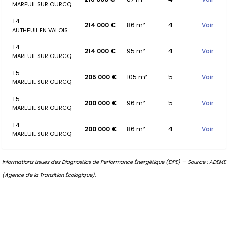
MAREUIL SUR OURCQ
T4
214 000 €
86 m²
4
Voir
AUTHEUIL EN VALOIS
T4
214 000 €
95 m²
4
Voir
MAREUIL SUR OURCQ
T5
205 000 €
105 m²
5
Voir
MAREUIL SUR OURCQ
T5
200 000 €
96 m²
5
Voir
MAREUIL SUR OURCQ
T4
200 000 €
86 m²
4
Voir
MAREUIL SUR OURCQ
Informations issues des Diagnostics de Performance Énergétique (DPE) — Source : ADEME
(Agence de la Transition Écologique).