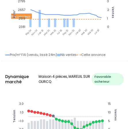
2795
3
Ventes
2657
2
€/m²
Prix annonce
2519
1
2381
0
Jan 25
Jul 25
Jan 26
Jul 26
Nov 24
Mar 25
Mai 25
Sep 25
Nov 25
Mar 26
Mai 26
Sep 24
Prix/m² FAI (vendu, lissé 24m)
Nb ventes
Cette annonce
Dynamique
Maison 4 pièces, MAREUIL SUR
Favorable
marché
OURCQ
acheteur
3.0
15
Ventes
Tension
1.0
10
-1.0
5