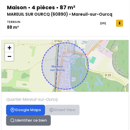
Maison • 4 pièces • 87 m²
MAREUIL SUR OURCQ (60890) • Mareuil-sur-Ourcq
TERRAIN
E
DPE
88 m²
+
−
Quartier Mareuil-sur-Ourcq
Google Maps
Street View
Identifier ce bien