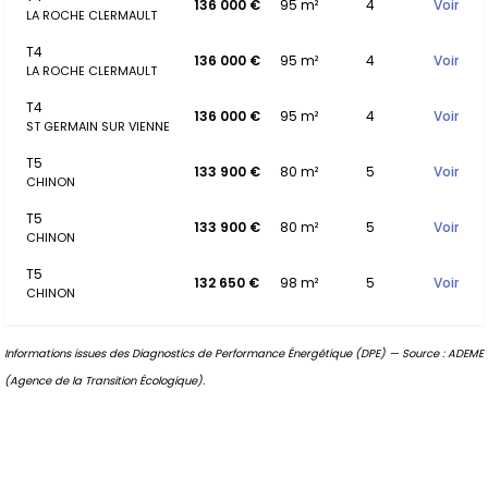
136 000 €
95 m²
4
Voir
LA ROCHE CLERMAULT
T4
136 000 €
95 m²
4
Voir
LA ROCHE CLERMAULT
T4
136 000 €
95 m²
4
Voir
ST GERMAIN SUR VIENNE
T5
133 900 €
80 m²
5
Voir
CHINON
T5
133 900 €
80 m²
5
Voir
CHINON
T5
132 650 €
98 m²
5
Voir
CHINON
Informations issues des Diagnostics de Performance Énergétique (DPE) — Source : ADEME
(Agence de la Transition Écologique).