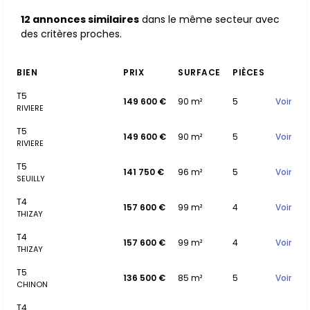
12 annonces similaires
dans le même secteur avec
des critères proches.
BIEN
PRIX
SURFACE
PIÈCES
T5
149 600 €
90 m²
5
Voir
RIVIERE
T5
149 600 €
90 m²
5
Voir
RIVIERE
T5
141 750 €
96 m²
5
Voir
SEUILLY
T4
157 600 €
99 m²
4
Voir
THIZAY
T4
157 600 €
99 m²
4
Voir
THIZAY
T5
136 500 €
85 m²
5
Voir
CHINON
T4