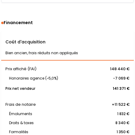
Financement
Coût d'acquisition
Bien ancien, frais réduits non appliqués
Prix affiché (FAI)
148 440 €
Honoraires agence (~5,0%)
-7 069 €
Prix net vendeur
141 371 €
Frais de notaire
+11 522 €
Émoluments
1 832 €
Droits & taxes
8 340 €
Formalités
1 350 €