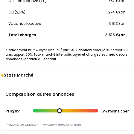
Gestion locative (7%)
767 €/an
GLI (2,5%)
274 €/an
Vacance locative
913 €/an
Total charges
3 515 €/an
* Rendement brut = loyer annuel / prix FAI. Cashflow calculé sur crédit 20
ans, apport 20%, taux marché interpolé. Loyer et charges estimés depuis
annonces location du secteur.
Stats Marché
Comparaison autres annonces
Prix/m²
5% moins cher
* Maison 4p, MARCAY — annonces actives ce mois