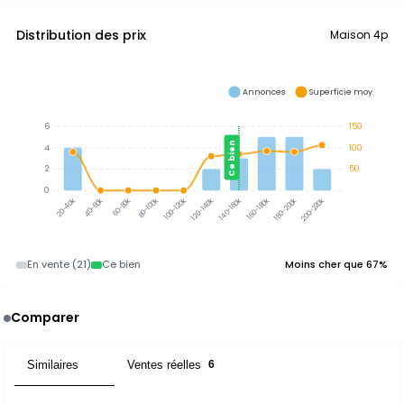
Distribution des prix
Maison 4p
Annonces
Superficie moy.
6
150
Ce bien
4
100
2
50
0
40-60k
60-80k
80-100k
100-120k
120-140k
140-160k
160-180k
180-200k
200-220k
20-40k
En vente (21)
Ce bien
Moins cher que 67%
Comparer
Similaires
Ventes réelles
12
6