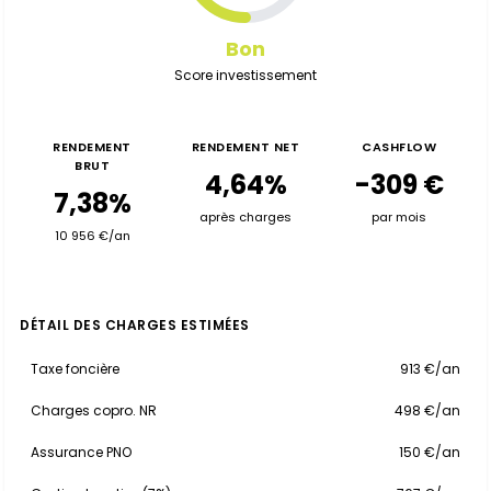
Bon
Score investissement
RENDEMENT
RENDEMENT NET
CASHFLOW
BRUT
4,64%
-309 €
7,38%
après charges
par mois
10 956 €/an
DÉTAIL DES CHARGES ESTIMÉES
Taxe foncière
913 €/an
Charges copro. NR
498 €/an
Assurance PNO
150 €/an