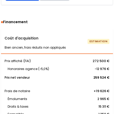
Financement
Coût d'acquisition
ESTIMATION
Bien ancien, frais réduits non appliqués
Prix affiché (FAI)
272 500 €
Honoraires agence (~5,0%)
-12 976 €
Prix net vendeur
259 524 €
Frais de notaire
+19 626 €
Émoluments
2 965 €
Droits & taxes
15 311 €