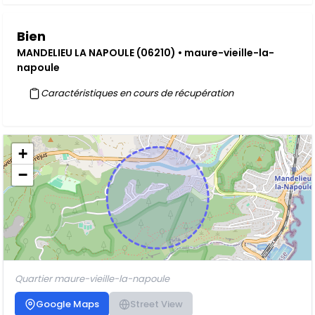
Bien
MANDELIEU LA NAPOULE (06210) • maure-vieille-la-
napoule
Caractéristiques en cours de récupération
+
−
Quartier maure-vieille-la-napoule
Google Maps
Street View