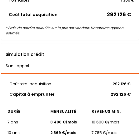
Formalités
1 350 €
292 126 €
Coût total acquisition
* Frais de notaire calculés sur le prix net vendeur. Honoraires agence
estimés.
Simulation crédit
Sans apport
Coût total acquisition
292 126 €
Capital à emprunter
292 126 €
DURÉE
MENSUALITÉ
REVENUS MIN.
7 ans
3 498 €/mois
10 600 €/mois
10 ans
2 569 €/mois
7 785 €/mois