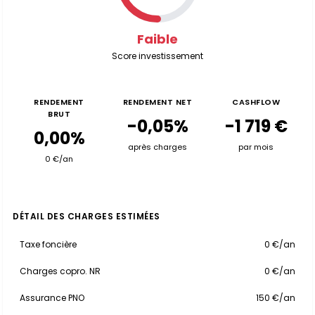
Faible
Score investissement
RENDEMENT
RENDEMENT NET
CASHFLOW
BRUT
-0,05%
-1 719 €
0,00%
après charges
par mois
0 €/an
DÉTAIL DES CHARGES ESTIMÉES
Taxe foncière
0 €/an
Charges copro. NR
0 €/an
Assurance PNO
150 €/an