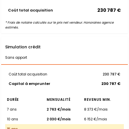
230 787 €
Coût total acquisition
* Frais de notaire calculés sur le prix net vendeur. Honoraires agence
estimés.
Simulation crédit
Sans apport
Coût total acquisition
230 787 €
Capital à emprunter
230 787 €
DURÉE
MENSUALITÉ
REVENUS MIN.
7 ans
2 763 €/mois
8 373 €/mois
10 ans
2 030 €/mois
6 152 €/mois
15 ans