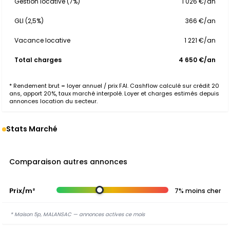
Gestion locative (7%)
1 026 €/an
GLI (2,5%)
366 €/an
Vacance locative
1 221 €/an
Total charges
4 650 €/an
* Rendement brut = loyer annuel / prix FAI. Cashflow calculé sur crédit 20
ans, apport 20%, taux marché interpolé. Loyer et charges estimés depuis
annonces location du secteur.
Stats Marché
Comparaison autres annonces
Prix/m²
7% moins cher
* Maison 5p, MALANSAC — annonces actives ce mois