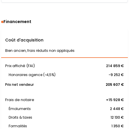
Financement
Coût d'acquisition
Bien ancien, frais réduits non appliqués
Prix affiché (FAI)
214 859 €
Honoraires agence (~4,5%)
-9 252 €
Prix net vendeur
205 607 €
Frais de notaire
+15 928 €
Émoluments
2 448 €
Droits & taxes
12 130 €
Formalités
1 350 €