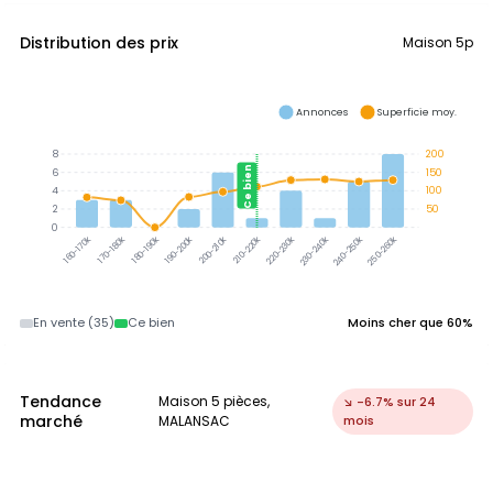
Distribution des prix
Maison 5p
Annonces
Superficie moy.
8
200
Ce bien
6
150
4
100
2
50
0
170-180k
180-190k
190-200k
200-210k
210-220k
220-230k
230-240k
240-250k
250-260k
160-170k
En vente (35)
Ce bien
Moins cher que 60%
Tendance
Maison 5 pièces,
↘ -6.7% sur 24
marché
MALANSAC
mois