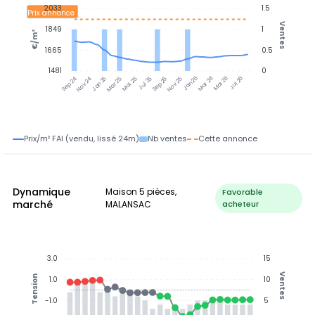
2033
1.5
Prix annonce
Ventes
1849
1
€/m²
1665
0.5
1481
0
Jan 25
Jul 25
Jan 26
Jul 26
Nov 24
Mar 25
Mai 25
Sep 25
Nov 25
Mar 26
Mai 26
Sep 24
Prix/m² FAI (vendu, lissé 24m)
Nb ventes
Cette annonce
Dynamique
Maison 5 pièces,
Favorable
marché
MALANSAC
acheteur
3.0
15
Ventes
Tension
1.0
10
-1.0
5