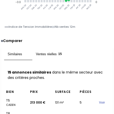
-3.0
0
Jun 25
Jun 26
Oct 24
Déc 24
Fév 25
Avr 25
Aoû 25
Oct 25
Déc 25
Fév 26
Avr 26
Aoû 26
Aoû 24
Indice de Tension Immobilière
Nb ventes 12m
Comparer
Similaires
Ventes réelles
15
15
15 annonces similaires
dans le même secteur avec
des critères proches.
BIEN
PRIX
SURFACE
PIÈCES
T5
213 000 €
131 m²
5
Voir
CADEN
T8