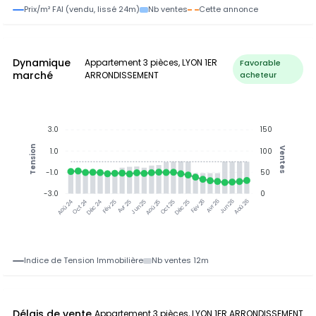
Prix/m² FAI (vendu, lissé 24m)
Nb ventes
Cette annonce
Dynamique
Appartement 3 pièces, LYON 1ER
Favorable
marché
ARRONDISSEMENT
acheteur
3.0
150
Tension
Ventes
1.0
100
-1.0
50
-3.0
0
Oct 24
Déc 24
Fév 25
Avr 25
Jun 25
Aoû 25
Oct 25
Déc 25
Avr 26
Jun 26
Aoû 26
Aoû 24
Fév 26
Indice de Tension Immobilière
Nb ventes 12m
Délais de vente
Appartement 3 pièces, LYON 1ER ARRONDISSEMENT