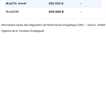
#azlTH
430 000 €
-
Actuel
#az9OW
430 000 €
-
Informations issues des Diagnostics de Performance Énergétique (DPE) — Source : ADEME
(Agence de la Transition Écologique).