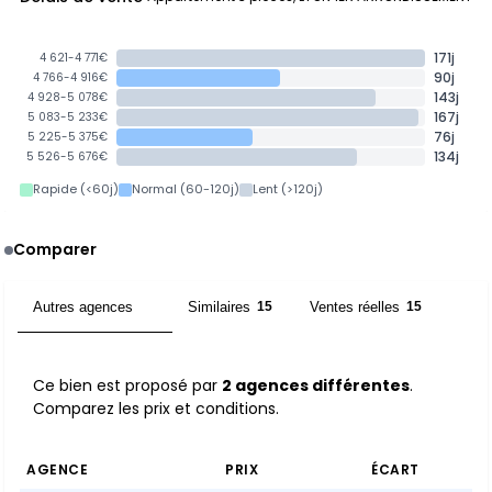
171j
4 621-4 771€
90j
4 766-4 916€
143j
4 928-5 078€
167j
5 083-5 233€
76j
5 225-5 375€
134j
5 526-5 676€
Rapide (<60j)
Normal (60-120j)
Lent (>120j)
Comparer
Autres agences
Similaires
Ventes réelles
2
15
15
Ce bien est proposé par
2 agences différentes
.
Comparez les prix et conditions.
AGENCE
PRIX
ÉCART