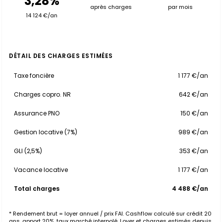
3,28%
après charges
par mois
14 124 €/an
DÉTAIL DES CHARGES ESTIMÉES
Taxe foncière
1 177 €/an
Charges copro. NR
642 €/an
Assurance PNO
150 €/an
Gestion locative (7%)
989 €/an
GLI (2,5%)
353 €/an
Vacance locative
1 177 €/an
Total charges
4 488 €/an
* Rendement brut = loyer annuel / prix FAI. Cashflow calculé sur crédit 20
ans, apport 20%, taux marché interpolé. Loyer et charges estimés depuis