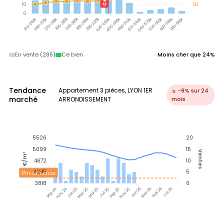
10
50
0
300-330k
330-360k
360-390k
390-420k
240-270k
270-300k
420-450k
450-480k
480-510k
510-540k
540-570k
570-600k
600-630k
630-660k
210-240k
En vente (285)
Ce bien
Moins cher que 24%
Tendance
Appartement 3 pièces, LYON 1ER
↘ -9% sur 24
marché
ARRONDISSEMENT
mois
5526
20
5099
15
Ventes
€/m²
4672
10
4245
5
Prix annonce
3818
0
Nov 24
Jan 25
Mar 25
Mai 25
Jul 25
Sep 25
Nov 25
Jan 26
Mar 26
Mai 26
Jul 26
Sep 24