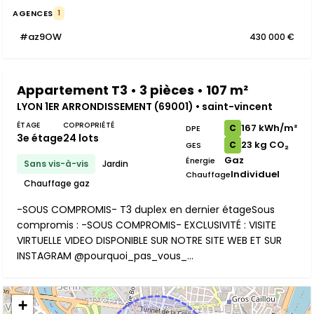
AGENCES
1
#az9OW
430 000 €
Appartement T3 • 3 pièces • 107 m²
LYON 1ER ARRONDISSEMENT (69001) • saint-vincent
ÉTAGE
COPROPRIÉTÉ
167 kWh/m²
C
DPE
3e étage
24 lots
23 kg CO₂
C
GES
Gaz
Énergie
Sans vis-à-vis
Jardin
Individuel
Chauffage
Chauffage gaz
-SOUS COMPROMIS- T3 duplex en dernier étageSous
compromis : -SOUS COMPROMIS- EXCLUSIVITÉ : VISITE
VIRTUELLE VIDEO DISPONIBLE SUR NOTRE SITE WEB ET SUR
INSTAGRAM @pourquoi_pas_vous_...
+