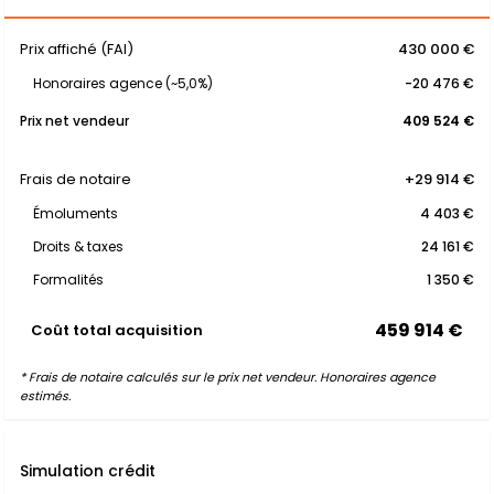
Prix affiché (FAI)
430 000 €
Honoraires agence (~5,0%)
-20 476 €
Prix net vendeur
409 524 €
Frais de notaire
+29 914 €
Émoluments
4 403 €
Droits & taxes
24 161 €
Formalités
1 350 €
459 914 €
Coût total acquisition
* Frais de notaire calculés sur le prix net vendeur. Honoraires agence
estimés.
Simulation crédit