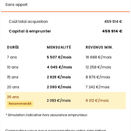
Sans apport
Coût total acquisition
459 914 €
Capital à emprunter
459 914 €
DURÉE
MENSUALITÉ
REVENUS MIN.
7 ans
5 507 €/mois
16 688 €/mois
10 ans
4 045 €/mois
12 258 €/mois
15 ans
2 929 €/mois
8 876 €/mois
20 ans
2 390 €/mois
7 242 €/mois
25 ans
2 083 €/mois
6 312 €/mois
Recommandé
* Simulation indicative hors assurance emprunteur.
Connectez-vous pour personnaliser votre simulation