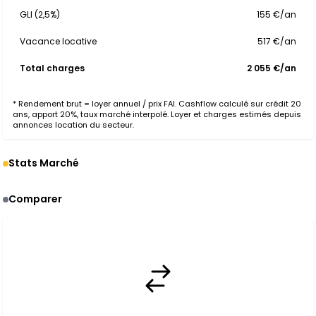
GLI (2,5%)
155 €/an
Vacance locative
517 €/an
Total charges
2 055 €/an
* Rendement brut = loyer annuel / prix FAI. Cashflow calculé sur crédit 20
ans, apport 20%, taux marché interpolé. Loyer et charges estimés depuis
annonces location du secteur.
Stats Marché
Comparer