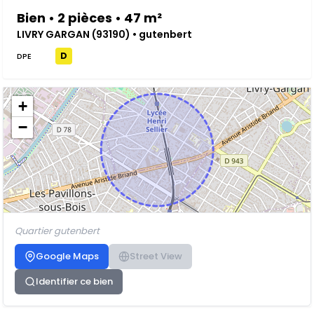
Bien • 2 pièces • 47 m²
LIVRY GARGAN (93190) • gutenbert
D
DPE
+
−
Quartier gutenbert
Google Maps
Street View
Identifier ce bien