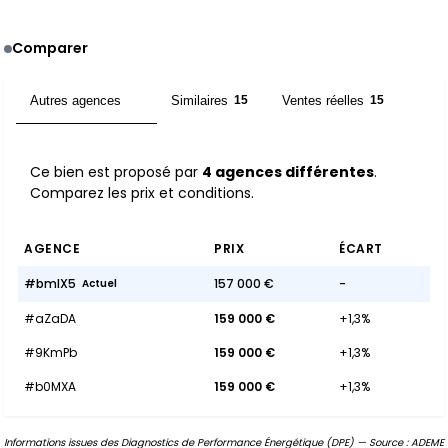
Comparer
Autres agences
Similaires
Ventes réelles
4
15
15
Ce bien est proposé par
4 agences différentes
.
Comparez les prix et conditions.
AGENCE
PRIX
ÉCART
#bmIX5
157 000 €
-
Actuel
#aZaDA
159 000 €
+1,3%
#9KmPb
159 000 €
+1,3%
#b0MXA
159 000 €
+1,3%
Informations issues des Diagnostics de Performance Énergétique (DPE) — Source : ADEME