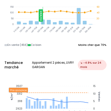
150
60
Ce bien
100
40
50
20
0
120-130k
130-140k
140-150k
150-160k
160-170k
170-180k
180-190k
190-200k
210-220k
220-230k
230-240k
110-120k
200-210k
En vente (456)
Ce bien
Moins cher que 70%
Tendance
Appartement 2 pièces, LIVRY
↘ -4.8% sur 24
marché
GARGAN
mois
3507
15
Prix annonce
Ventes
3312
10
€/m²
3118
5
2923
0