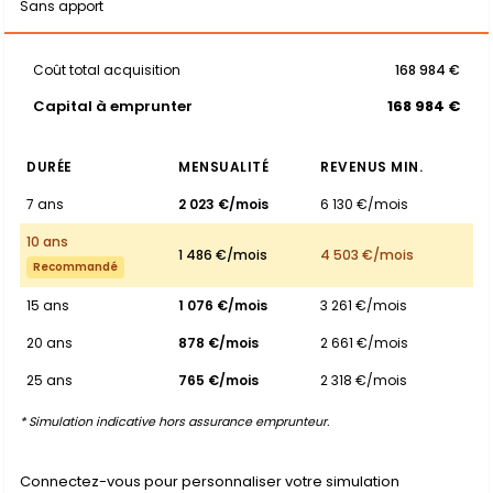
Sans apport
Coût total acquisition
168 984 €
Capital à emprunter
168 984 €
DURÉE
MENSUALITÉ
REVENUS MIN.
7 ans
2 023 €/mois
6 130 €/mois
10 ans
1 486 €/mois
4 503 €/mois
Recommandé
15 ans
1 076 €/mois
3 261 €/mois
20 ans
878 €/mois
2 661 €/mois
25 ans
765 €/mois
2 318 €/mois
* Simulation indicative hors assurance emprunteur.
Connectez-vous pour personnaliser votre simulation