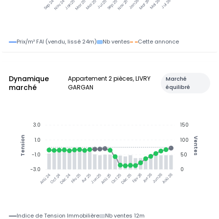
Nov 24
Jan 25
Mar 25
Mai 25
Jul 25
Sep 25
Nov 25
Jan 26
Mar 26
Mai 26
Jul 26
Sep 24
Prix/m² FAI (vendu, lissé 24m)
Nb ventes
Cette annonce
Dynamique
Appartement 2 pièces, LIVRY
Marché
marché
GARGAN
équilibré
3.0
150
Tension
Ventes
1.0
100
-1.0
50
-3.0
0
Oct 24
Déc 24
Fév 25
Avr 25
Jun 25
Aoû 25
Oct 25
Déc 25
Avr 26
Jun 26
Aoû 26
Aoû 24
Fév 26
Indice de Tension Immobilière
Nb ventes 12m