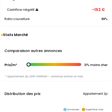
-152 €
Cashflow négatif ⚠
Ratio couverture
88%
Stats Marché
Comparaison autres annonces
Prix/m²
31% moins cher
* Appartement 2p, LIVRY GARGAN — annonces actives ce mois
Distribution des prix
Appartement 2p
Annonces
Superficie moy.