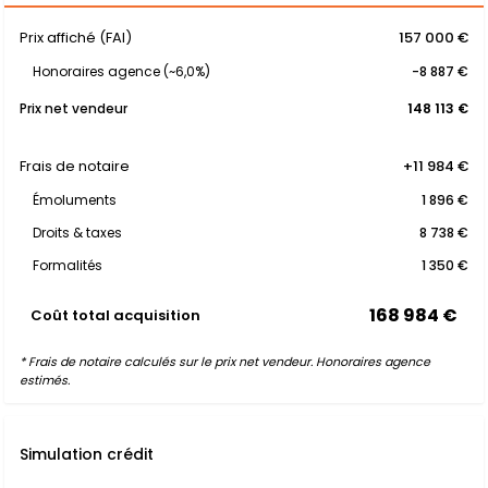
Prix affiché (FAI)
157 000 €
Honoraires agence (~6,0%)
-8 887 €
Prix net vendeur
148 113 €
Frais de notaire
+11 984 €
Émoluments
1 896 €
Droits & taxes
8 738 €
Formalités
1 350 €
168 984 €
Coût total acquisition
* Frais de notaire calculés sur le prix net vendeur. Honoraires agence
estimés.
Simulation crédit