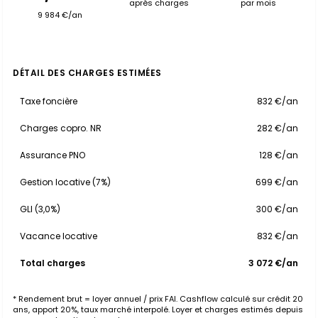
après charges
par mois
9 984 €/an
DÉTAIL DES CHARGES ESTIMÉES
Taxe foncière
832 €/an
Charges copro. NR
282 €/an
Assurance PNO
128 €/an
Gestion locative (7%)
699 €/an
GLI (3,0%)
300 €/an
Vacance locative
832 €/an
Total charges
3 072 €/an
* Rendement brut = loyer annuel / prix FAI. Cashflow calculé sur crédit 20
ans, apport 20%, taux marché interpolé. Loyer et charges estimés depuis