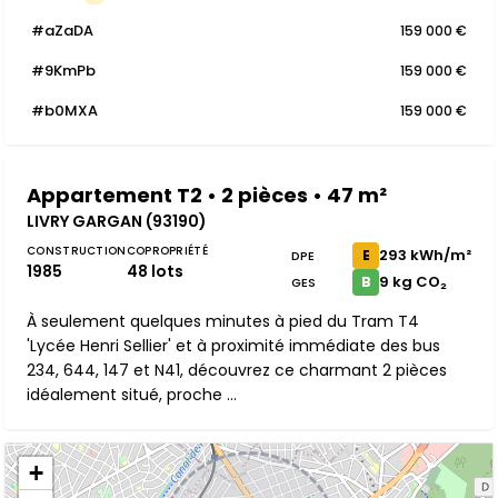
#aZaDA
159 000 €
#9KmPb
159 000 €
#b0MXA
159 000 €
Appartement T2 • 2 pièces • 47 m²
LIVRY GARGAN (93190)
CONSTRUCTION
COPROPRIÉTÉ
293 kWh/m²
E
DPE
1985
48 lots
9 kg CO₂
B
GES
À seulement quelques minutes à pied du Tram T4
'Lycée Henri Sellier' et à proximité immédiate des bus
234, 644, 147 et N41, découvrez ce charmant 2 pièces
idéalement situé, proche ...
+