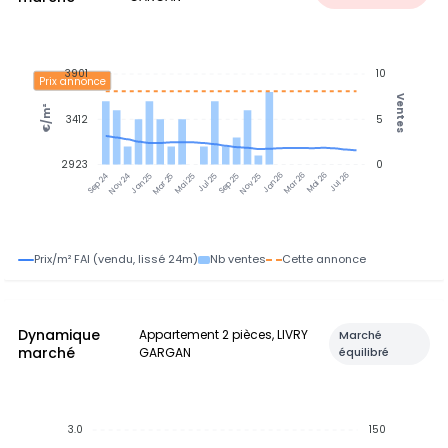
3901
10
Prix annonce
Ventes
€/m²
3412
5
2923
0
Nov 24
Jan 25
Mar 25
Mai 25
Jul 25
Sep 25
Nov 25
Jan 26
Mar 26
Mai 26
Jul 26
Sep 24
Prix/m² FAI (vendu, lissé 24m)
Nb ventes
Cette annonce
Dynamique
Appartement 2 pièces, LIVRY
Marché
marché
GARGAN
équilibré
3.0
150