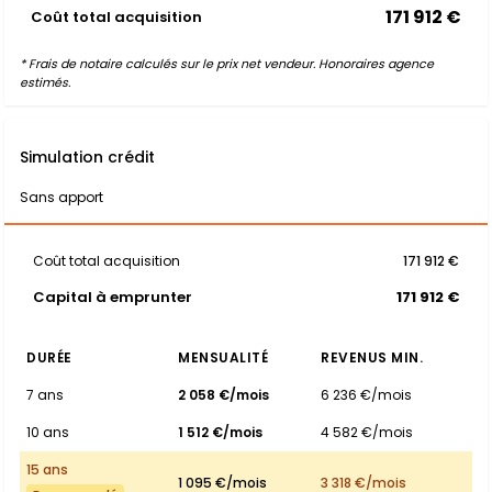
171 912 €
Coût total acquisition
* Frais de notaire calculés sur le prix net vendeur. Honoraires agence
estimés.
Simulation crédit
Sans apport
Coût total acquisition
171 912 €
Capital à emprunter
171 912 €
DURÉE
MENSUALITÉ
REVENUS MIN.
7 ans
2 058 €/mois
6 236 €/mois
10 ans
1 512 €/mois
4 582 €/mois
15 ans
1 095 €/mois
3 318 €/mois