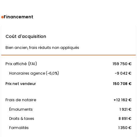
Financement
Coût d'acquisition
Bien ancien, frais réduits non appliqués
Prix affiché (FAI)
159 750 €
Honoraires agence (~6,0%)
-9 042 €
Prix net vendeur
150 708 €
Frais de notaire
+12 162 €
Émoluments
1 921 €
Droits & taxes
8 891 €
Formalités
1 350 €