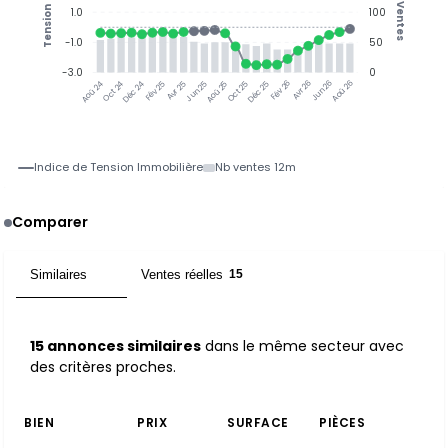
Ventes
Tension
1.0
100
-1.0
50
-3.0
0
Oct 24
Déc 24
Fév 25
Avr 25
Jun 25
Aoû 25
Oct 25
Déc 25
Avr 26
Jun 26
Aoû 26
Aoû 24
Fév 26
Indice de Tension Immobilière
Nb ventes 12m
Comparer
Similaires
Ventes réelles
15
15
15 annonces similaires
dans le même secteur avec
des critères proches.
BIEN
PRIX
SURFACE
PIÈCES