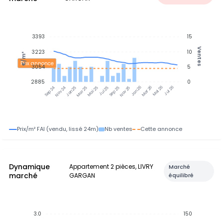
3393
15
Ventes
3223
10
€/m²
Prix annonce
3054
5
2885
0
Nov 24
Jan 25
Mar 25
Mai 25
Jul 25
Sep 25
Nov 25
Jan 26
Mar 26
Mai 26
Jul 26
Sep 24
Prix/m² FAI (vendu, lissé 24m)
Nb ventes
Cette annonce
Dynamique
Appartement 2 pièces, LIVRY
Marché
marché
GARGAN
équilibré
3.0
150