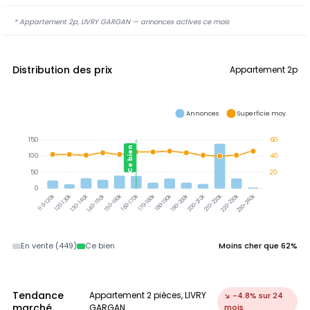
* Appartement 2p, LIVRY GARGAN — annonces actives ce mois
Distribution des prix
Appartement 2p
Annonces
Superficie moy.
150
60
Ce bien
100
40
50
20
0
120-130k
130-140k
140-150k
150-160k
160-170k
170-180k
180-190k
190-200k
210-220k
220-230k
230-240k
110-120k
200-210k
En vente (449)
Ce bien
Moins cher que 62%
Tendance
Appartement 2 pièces, LIVRY
↘ -4.8% sur 24
marché
GARGAN
mois