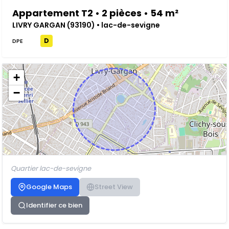
Appartement T2 • 2 pièces • 54 m²
LIVRY GARGAN (93190) • lac-de-sevigne
D
DPE
+
−
Quartier lac-de-sevigne
Google Maps
Street View
Identifier ce bien