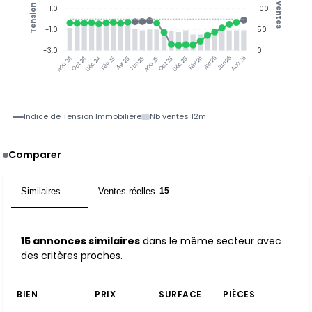
Ventes
Tension
1.0
100
-1.0
50
-3.0
0
Oct 24
Déc 24
Fév 25
Avr 25
Jun 25
Aoû 25
Oct 25
Déc 25
Avr 26
Jun 26
Aoû 26
Aoû 24
Fév 26
Indice de Tension Immobilière
Nb ventes 12m
Comparer
Similaires
Ventes réelles
15
15
15 annonces similaires
dans le même secteur avec
des critères proches.
BIEN
PRIX
SURFACE
PIÈCES