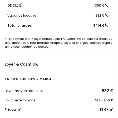
GLI (3,0%)
300 €/an
Vacance locative
832 €/an
Total charges
3 114 €/an
* Rendement brut = loyer annuel / prix FAI. Cashflow calculé sur crédit 20
ans, apport 20%, taux marché interpolé. Loyer et charges estimés depuis
annonces location du secteur.
Loyer & Cashflow
ESTIMATION LOYER MARCHÉ
832 €
Loyer moyen mensuel
Fourchette marché
748 - 856 €
Prix au m²
19 €/m²