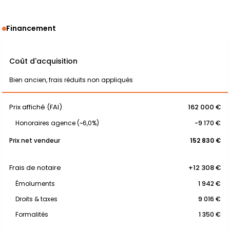
Financement
Coût d'acquisition
Bien ancien, frais réduits non appliqués
Prix affiché (FAI)
162 000 €
Honoraires agence (~6,0%)
-9 170 €
Prix net vendeur
152 830 €
Frais de notaire
+12 308 €
Émoluments
1 942 €
Droits & taxes
9 016 €
Formalités
1 350 €