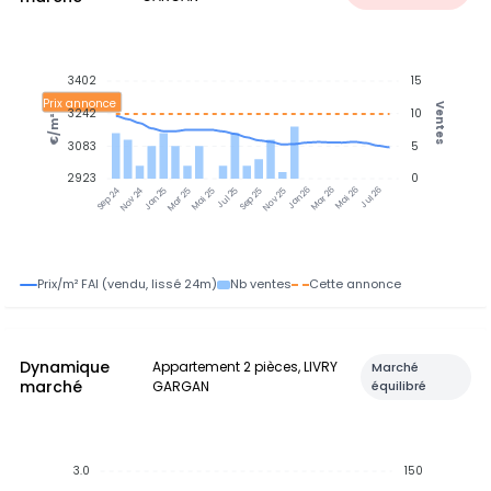
3402
15
Prix annonce
Ventes
3242
10
€/m²
3083
5
2923
0
Jan 25
Jul 25
Jan 26
Jul 26
Nov 24
Mar 25
Mai 25
Sep 25
Nov 25
Mar 26
Mai 26
Sep 24
Prix/m² FAI (vendu, lissé 24m)
Nb ventes
Cette annonce
Dynamique
Appartement 2 pièces, LIVRY
Marché
marché
GARGAN
équilibré
3.0
150