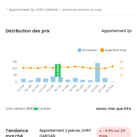
* Appartement 2p, LIVRY GARGAN — annonces actives ce mois
Distribution des prix
Appartement 2p
Annonces
Superficie moy.
150
60
Ce bien
100
40
50
20
0
120-130k
130-140k
140-150k
150-160k
160-170k
170-180k
180-190k
190-200k
200-210k
210-220k
220-230k
230-240k
110-120k
En vente (458)
Ce bien
Moins cher que 64%
Tendance
Appartement 2 pièces, LIVRY
↘ -4.8% sur 24
marché
GARGAN
mois