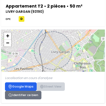
Appartement T2 • 2 pièces • 50 m²
LIVRY GARGAN (93190)
D
DPE
+
−
Localisation en cours d'analyse
Google Maps
Street View
Identifier ce bien