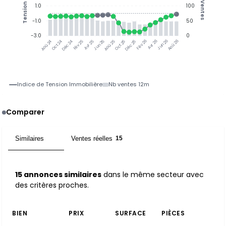
Ventes
Tension
1.0
100
-1.0
50
-3.0
0
Jun 25
Jun 26
Oct 24
Déc 24
Fév 25
Avr 25
Aoû 25
Oct 25
Déc 25
Fév 26
Avr 26
Aoû 26
Aoû 24
Indice de Tension Immobilière
Nb ventes 12m
Comparer
Similaires
Ventes réelles
15
15
15 annonces similaires
dans le même secteur avec
des critères proches.
BIEN
PRIX
SURFACE
PIÈCES