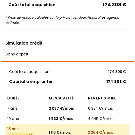
174 308 €
Coût total acquisition
* Frais de notaire calculés sur le prix net vendeur. Honoraires agence
estimés.
Simulation crédit
Sans apport
Coût total acquisition
174 308 €
Capital à emprunter
174 308 €
DURÉE
MENSUALITÉ
REVENUS MIN.
7 ans
2 087 €/mois
6 324 €/mois
10 ans
1 533 €/mois
4 645 €/mois
15 ans
1 110 €/mois
3 364 €/mois