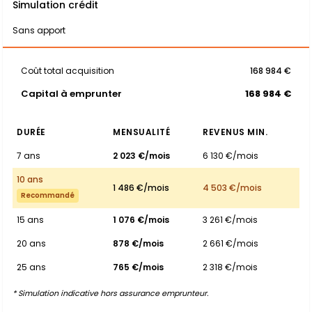
Simulation crédit
Sans apport
Coût total acquisition
168 984 €
Capital à emprunter
168 984 €
DURÉE
MENSUALITÉ
REVENUS MIN.
7 ans
2 023 €/mois
6 130 €/mois
10 ans
1 486 €/mois
4 503 €/mois
Recommandé
15 ans
1 076 €/mois
3 261 €/mois
20 ans
878 €/mois
2 661 €/mois
25 ans
765 €/mois
2 318 €/mois
* Simulation indicative hors assurance emprunteur.