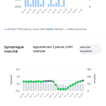
2923
0
Nov 24
Jan 25
Mar 25
Mai 25
Jul 25
Sep 25
Nov 25
Jan 26
Mar 26
Mai 26
Jul 26
Sep 24
Prix/m² FAI (vendu, lissé 24m)
Nb ventes
Cette annonce
Dynamique
Appartement 2 pièces, LIVRY
Marché
marché
GARGAN
équilibré
3.0
150
Ventes
Tension
1.0
100
-1.0
50
-3.0
0
Oct 24
Déc 24
Fév 25
Avr 25
Jun 25
Aoû 25
Oct 25
Déc 25
Avr 26
Jun 26
Aoû 26
Aoû 24
Fév 26