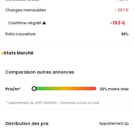
Charges mensuelles
- 257 €
-153 €
Cashflow négatif ⚠
Ratio couverture
88%
Stats Marché
Comparaison autres annonces
Prix/m²
33% moins cher
* Appartement 2p, LIVRY GARGAN — annonces actives ce mois
Distribution des prix
Appartement 2p