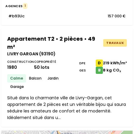
AGENCES
1
#b93Uc
157 000 €
Appartement T2 • 2 pièces • 49
TRAVAUX
m²
LIVRY GARGAN (93190)
CONSTRUCTION
COPROPRIÉTÉ
219 kWh/m²
D
DPE
1980
50 lots
8 kg CO₂
B
GES
Calme
Balcon
Jardin
Garage
Situé dans la charmante ville de Livry-Gargan, cet
appartement de 2 pièces est un véritable bijou qui saura
séduire les amateurs de confort et de modernité.
Idéalement situé dans u...