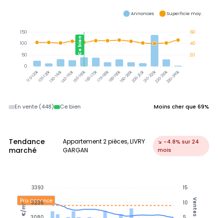
Annonces
Superficie moy.
150
60
Ce bien
100
40
50
20
0
120-130k
130-140k
140-150k
150-160k
160-170k
170-180k
180-190k
190-200k
210-220k
220-230k
230-240k
110-120k
200-210k
En vente (448)
Ce bien
Moins cher que 69%
Tendance
Appartement 2 pièces, LIVRY
↘ -4.8% sur 24
marché
GARGAN
mois
3393
15
Ventes
Prix annonce
3236
10
€/m²
3080
5