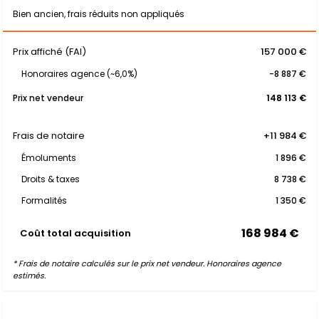
Bien ancien, frais réduits non appliqués
Prix affiché (FAI)
157 000 €
Honoraires agence (~6,0%)
-8 887 €
Prix net vendeur
148 113 €
Frais de notaire
+11 984 €
Émoluments
1 896 €
Droits & taxes
8 738 €
Formalités
1 350 €
168 984 €
Coût total acquisition
* Frais de notaire calculés sur le prix net vendeur. Honoraires agence
estimés.