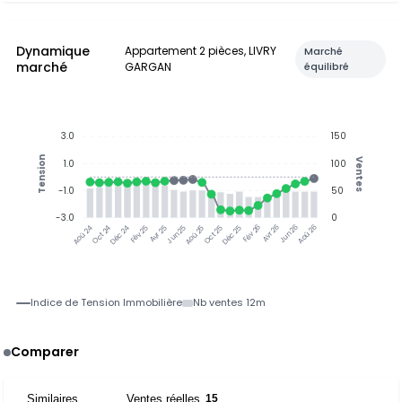
Dynamique
Appartement 2 pièces, LIVRY
Marché
marché
GARGAN
équilibré
3.0
150
Tension
Ventes
1.0
100
-1.0
50
-3.0
0
Oct 24
Déc 24
Fév 25
Avr 25
Jun 25
Aoû 25
Oct 25
Déc 25
Avr 26
Jun 26
Aoû 26
Aoû 24
Fév 26
Indice de Tension Immobilière
Nb ventes 12m
Comparer
Similaires
Ventes réelles
15
15