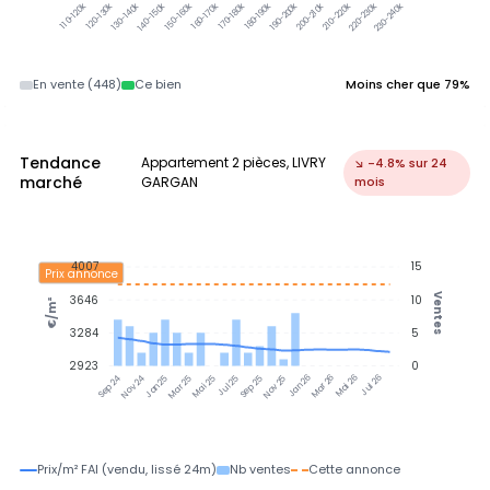
120-130k
130-140k
140-150k
150-160k
160-170k
170-180k
180-190k
190-200k
210-220k
220-230k
230-240k
110-120k
200-210k
En vente (448)
Ce bien
Moins cher que 79%
Tendance
Appartement 2 pièces, LIVRY
↘ -4.8% sur 24
marché
GARGAN
mois
4007
15
Prix annonce
Ventes
3646
10
€/m²
3284
5
2923
0
Nov 24
Jan 25
Mar 25
Mai 25
Jul 25
Sep 25
Nov 25
Jan 26
Mar 26
Mai 26
Jul 26
Sep 24
Prix/m² FAI (vendu, lissé 24m)
Nb ventes
Cette annonce