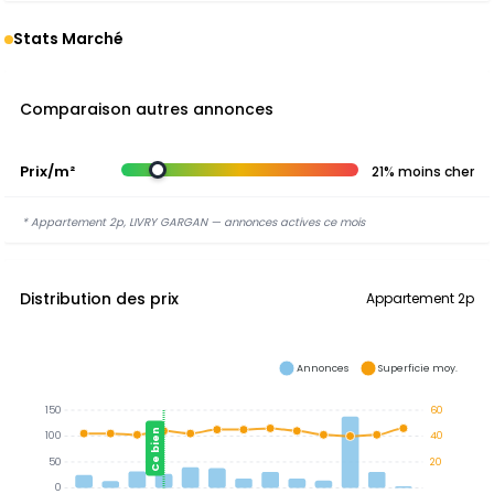
Stats Marché
Comparaison autres annonces
Prix/m²
21% moins cher
* Appartement 2p, LIVRY GARGAN — annonces actives ce mois
Distribution des prix
Appartement 2p
Annonces
Superficie moy.
150
60
Ce bien
100
40
50
20
0