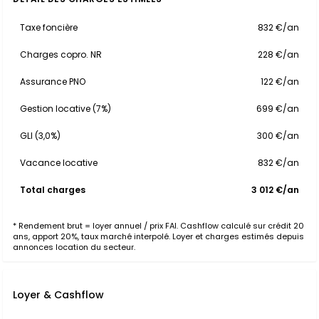
Taxe foncière
832 €/an
Charges copro. NR
228 €/an
Assurance PNO
122 €/an
Gestion locative (7%)
699 €/an
GLI (3,0%)
300 €/an
Vacance locative
832 €/an
Total charges
3 012 €/an
* Rendement brut = loyer annuel / prix FAI. Cashflow calculé sur crédit 20
ans, apport 20%, taux marché interpolé. Loyer et charges estimés depuis
annonces location du secteur.
Loyer & Cashflow