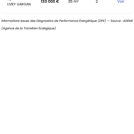
130 000 €
35 m²
2
Voir
LIVRY GARGAN
Informations issues des Diagnostics de Performance Énergétique (DPE) — Source : ADEME
(Agence de la Transition Écologique).