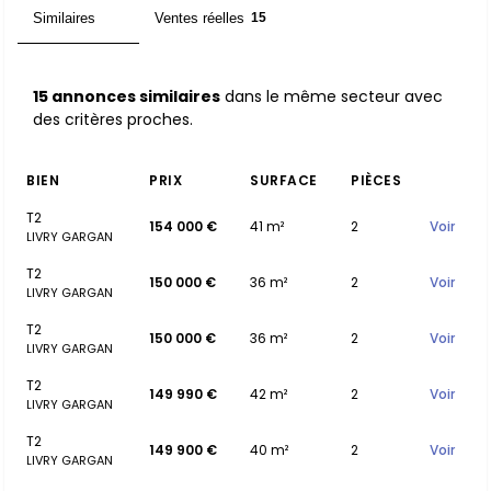
Similaires
Ventes réelles
15
15
15 annonces similaires
dans le même secteur avec
des critères proches.
BIEN
PRIX
SURFACE
PIÈCES
T2
154 000 €
41 m²
2
Voir
LIVRY GARGAN
T2
150 000 €
36 m²
2
Voir
LIVRY GARGAN
T2
150 000 €
36 m²
2
Voir
LIVRY GARGAN
T2
149 990 €
42 m²
2
Voir
LIVRY GARGAN
T2
149 900 €
40 m²
2
Voir
LIVRY GARGAN