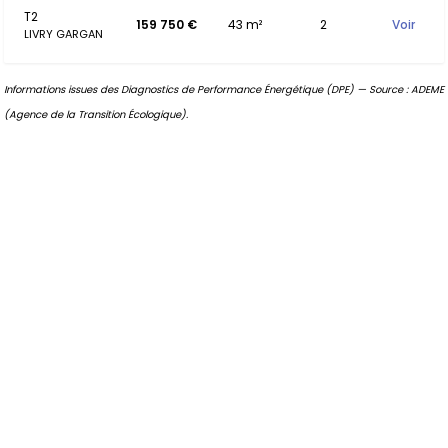
T2
159 750 €
43 m²
2
Voir
LIVRY GARGAN
Informations issues des Diagnostics de Performance Énergétique (DPE) — Source : ADEME
(Agence de la Transition Écologique).