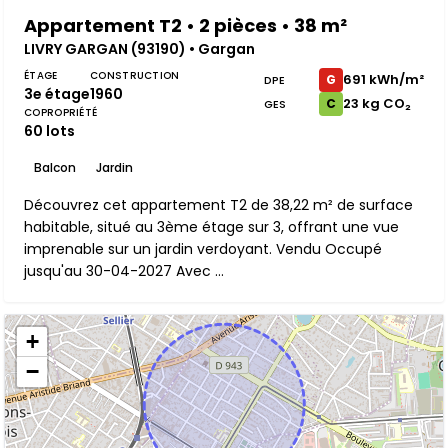
Appartement T2 • 2 pièces • 38 m²
LIVRY GARGAN (93190) • Gargan
ÉTAGE
CONSTRUCTION
691 kWh/m²
G
DPE
3e étage
1960
23 kg CO₂
C
GES
COPROPRIÉTÉ
60 lots
Balcon
Jardin
Découvrez cet appartement T2 de 38,22 m² de surface
habitable, situé au 3ème étage sur 3, offrant une vue
imprenable sur un jardin verdoyant. Vendu Occupé
jusqu'au 30-04-2027 Avec ...
+
−