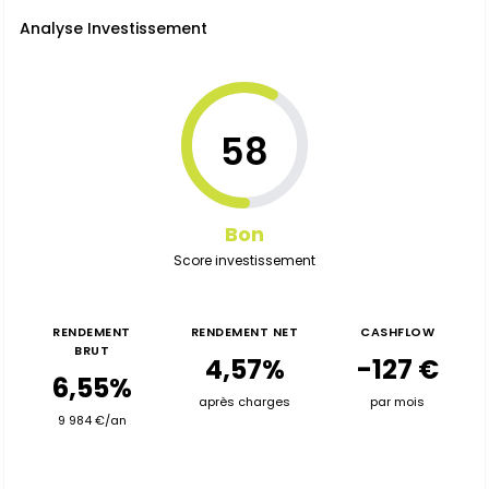
Analyse Investissement
58
Bon
Score investissement
RENDEMENT
RENDEMENT NET
CASHFLOW
BRUT
4,57%
-127 €
6,55%
après charges
par mois
9 984 €/an