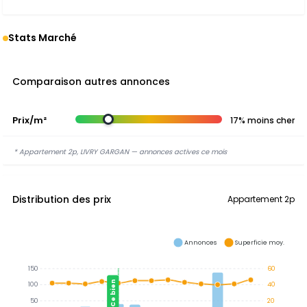
Stats Marché
Comparaison autres annonces
Prix/m²
17% moins cher
* Appartement 2p, LIVRY GARGAN — annonces actives ce mois
Distribution des prix
Appartement 2p
Annonces
Superficie moy.
150
60
Ce bien
100
40
50
20