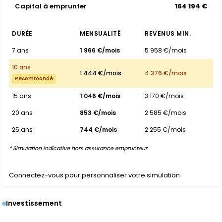
Capital à emprunter
164 194 €
DURÉE
MENSUALITÉ
REVENUS MIN.
7 ans
1 966 €/mois
5 958 €/mois
10 ans
1 444 €/mois
4 376 €/mois
Recommandé
15 ans
1 046 €/mois
3 170 €/mois
20 ans
853 €/mois
2 585 €/mois
25 ans
744 €/mois
2 255 €/mois
* Simulation indicative hors assurance emprunteur.
Connectez-vous pour personnaliser votre simulation
Investissement