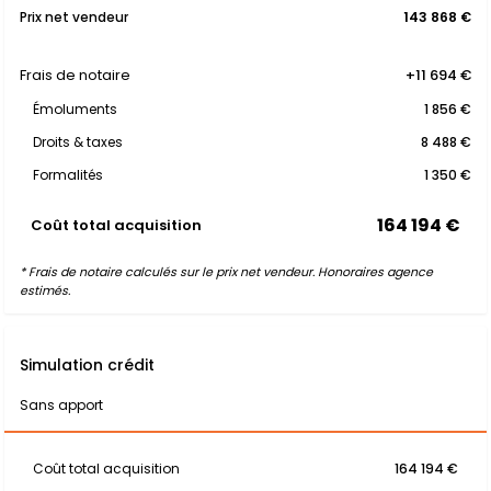
Prix net vendeur
143 868 €
Frais de notaire
+11 694 €
Émoluments
1 856 €
Droits & taxes
8 488 €
Formalités
1 350 €
164 194 €
Coût total acquisition
* Frais de notaire calculés sur le prix net vendeur. Honoraires agence
estimés.
Simulation crédit
Sans apport
Coût total acquisition
164 194 €