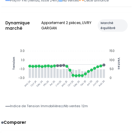
Prix/m² FAI (vendu, lissé 24m)
Nb ventes
Cette annonce
Dynamique
Appartement 2 pièces, LIVRY
Marché
marché
GARGAN
équilibré
3.0
150
Tension
Ventes
1.0
100
-1.0
50
-3.0
0
Oct 24
Déc 24
Fév 25
Avr 25
Jun 25
Aoû 25
Oct 25
Déc 25
Avr 26
Jun 26
Aoû 26
Aoû 24
Fév 26
Indice de Tension Immobilière
Nb ventes 12m
Comparer