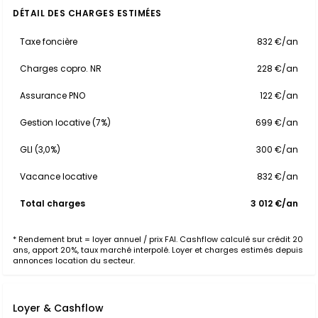
DÉTAIL DES CHARGES ESTIMÉES
Taxe foncière
832 €/an
Charges copro. NR
228 €/an
Assurance PNO
122 €/an
Gestion locative (7%)
699 €/an
GLI (3,0%)
300 €/an
Vacance locative
832 €/an
Total charges
3 012 €/an
* Rendement brut = loyer annuel / prix FAI. Cashflow calculé sur crédit 20
ans, apport 20%, taux marché interpolé. Loyer et charges estimés depuis
annonces location du secteur.
Loyer & Cashflow