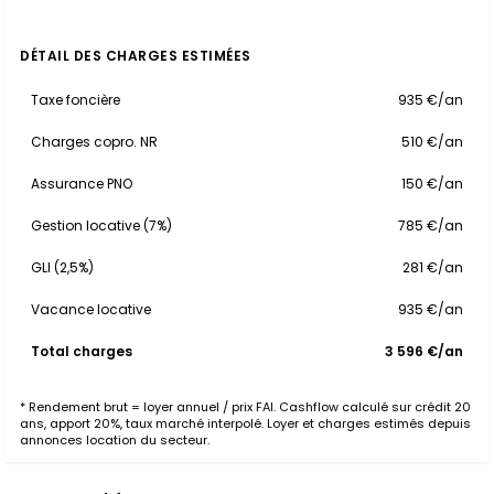
DÉTAIL DES CHARGES ESTIMÉES
Taxe foncière
935 €/an
Charges copro. NR
510 €/an
Assurance PNO
150 €/an
Gestion locative (7%)
785 €/an
GLI (2,5%)
281 €/an
Vacance locative
935 €/an
Total charges
3 596 €/an
* Rendement brut = loyer annuel / prix FAI. Cashflow calculé sur crédit 20
ans, apport 20%, taux marché interpolé. Loyer et charges estimés depuis
annonces location du secteur.