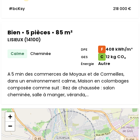
#bcKsy
218 000 €
Bien • 5 pièces • 85 m²
LISIEUX (14100)
408 kWh/m²
F
DPE
Calme
Cheminée
12 kg CO₂
C
GES
Autre
Énergie
A 5 min des commerces de Moyaux et de Cormeilles,
dans un environnement calme, Maison en colombages
composée comme suit : Rez de chaussée : salon
cheminée, salle à manger, véranda,...
+
−