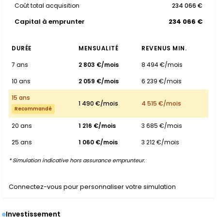
Coût total acquisition
234 066 €
Capital à emprunter
234 066 €
DURÉE
MENSUALITÉ
REVENUS MIN.
7 ans
2 803 €/mois
8 494 €/mois
10 ans
2 059 €/mois
6 239 €/mois
15 ans
1 490 €/mois
4 515 €/mois
Recommandé
20 ans
1 216 €/mois
3 685 €/mois
25 ans
1 060 €/mois
3 212 €/mois
* Simulation indicative hors assurance emprunteur.
Connectez-vous pour personnaliser votre simulation
Investissement