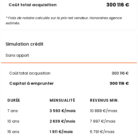
300 116 €
Coût total acquisition
* Frais de notaire calculés sur le prix net vendeur. Honoraires agence
estimés.
Simulation crédit
Sans apport
Coût total acquisition
300 116 €
Capital à emprunter
300 116 €
DURÉE
MENSUALITÉ
REVENUS MIN.
7 ans
3 593 €/mois
10 888 €/mois
10 ans
2 639 €/mois
7 997 €/mois
15 ans
1 911 €/mois
5 791 €/mois