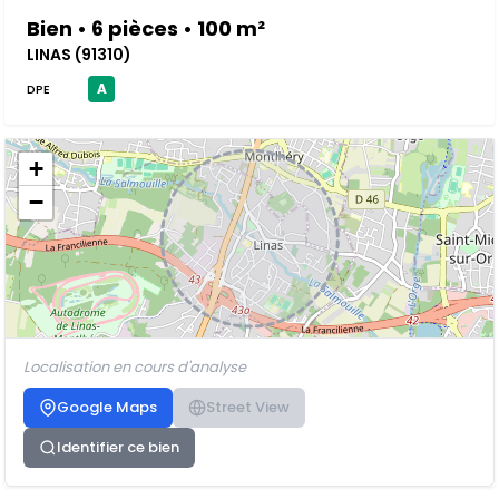
Bien • 6 pièces • 100 m²
LINAS (91310)
A
DPE
+
−
Localisation en cours d'analyse
Google Maps
Street View
Identifier ce bien