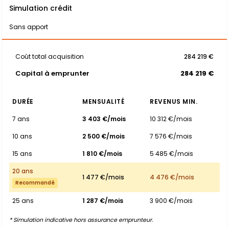
Simulation crédit
Sans apport
Coût total acquisition
284 219 €
Capital à emprunter
284 219 €
DURÉE
MENSUALITÉ
REVENUS MIN.
7 ans
3 403 €/mois
10 312 €/mois
10 ans
2 500 €/mois
7 576 €/mois
15 ans
1 810 €/mois
5 485 €/mois
20 ans
1 477 €/mois
4 476 €/mois
Recommandé
25 ans
1 287 €/mois
3 900 €/mois
* Simulation indicative hors assurance emprunteur.