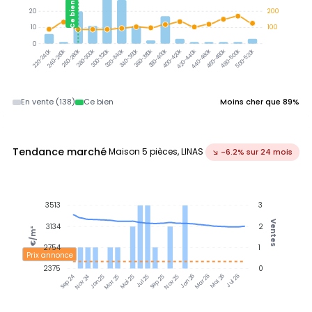
Ce bien
20
200
10
100
0
300-320k
320-340k
340-360k
360-380k
380-400k
240-260k
260-280k
280-300k
400-420k
420-440k
440-460k
460-480k
480-500k
500-520k
220-240k
En vente (138)
Ce bien
Moins cher que 89%
Tendance marché
Maison 5 pièces, LINAS
↘ -6.2% sur 24 mois
3513
3
Ventes
3134
2
€/m²
2754
1
Prix annonce
2375
0
Nov 24
Jan 25
Mar 25
Mai 25
Jul 25
Sep 25
Nov 25
Jan 26
Mar 26
Mai 26
Jul 26
Sep 24