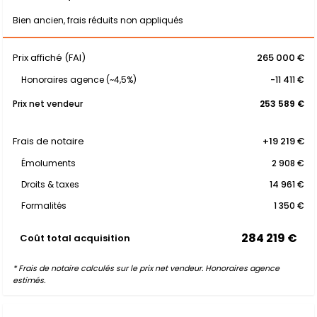
Bien ancien, frais réduits non appliqués
Prix affiché (FAI)
265 000 €
Honoraires agence (~4,5%)
-11 411 €
Prix net vendeur
253 589 €
Frais de notaire
+19 219 €
Émoluments
2 908 €
Droits & taxes
14 961 €
Formalités
1 350 €
284 219 €
Coût total acquisition
* Frais de notaire calculés sur le prix net vendeur. Honoraires agence
estimés.