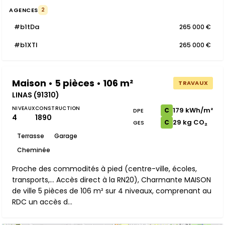
AGENCES
2
#b1tDa
265 000 €
#b1XTI
265 000 €
Maison • 5 pièces • 106 m²
TRAVAUX
LINAS (91310)
NIVEAUX
CONSTRUCTION
179 kWh/m²
C
DPE
4
1890
29 kg CO₂
C
GES
Terrasse
Garage
Cheminée
Proche des commodités à pied (centre-ville, écoles,
transports,... Accès direct à la RN20), Charmante MAISON
de ville 5 pièces de 106 m² sur 4 niveaux, comprenant au
RDC un accès d...