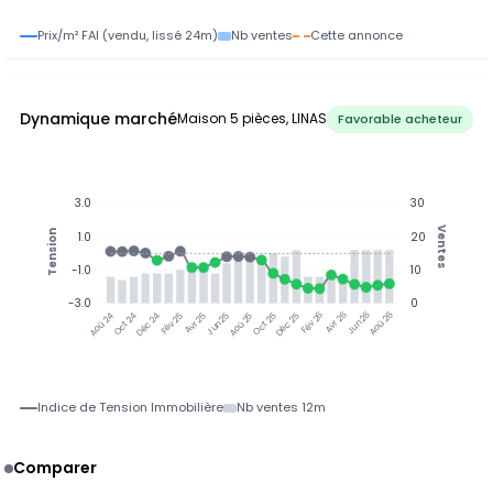
Prix/m² FAI (vendu, lissé 24m)
Nb ventes
Cette annonce
Dynamique marché
Maison 5 pièces, LINAS
Favorable acheteur
3.0
30
Ventes
Tension
1.0
20
-1.0
10
-3.0
0
Oct 24
Déc 24
Fév 25
Avr 25
Jun 25
Aoû 25
Oct 25
Déc 25
Fév 26
Avr 26
Jun 26
Aoû 26
Aoû 24
Indice de Tension Immobilière
Nb ventes 12m
Comparer