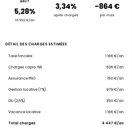
BRUT
3,34%
-864 €
5,28%
après charges
par mois
13 992 €/an
DÉTAIL DES CHARGES ESTIMÉES
Taxe foncière
1 166 €/an
Charges copro. NR
636 €/an
Assurance PNO
150 €/an
Gestion locative (7%)
979 €/an
GLI (2,5%)
350 €/an
Vacance locative
1 166 €/an
Total charges
4 447 €/an