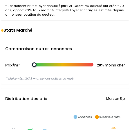
* Rendement brut = loyer annuel / prix FAI. Cashflow calculé sur crédit 20
ans, apport 20%, taux marché interpolé. Loyer et charges estimés depuis
annonces location du secteur.
Stats Marché
Comparaison autres annonces
Prix/m²
28% moins cher
* Maison 5p, LINAS — annonces actives ce mois
Distribution des prix
Maison 5p
Annonces
Superficie moy.
30
300