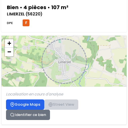
Bien • 4 pièces • 107 m²
LIMERZEL (56220)
F
DPE
+
−
Localisation en cours d'analyse
Google Maps
Street View
Identifier ce bien