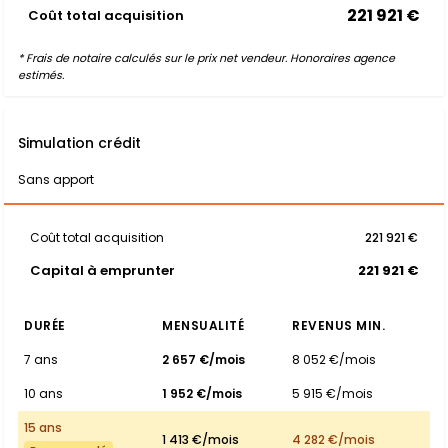
221 921 €
Coût total acquisition
* Frais de notaire calculés sur le prix net vendeur. Honoraires agence
estimés.
Simulation crédit
Sans apport
Coût total acquisition
221 921 €
Capital à emprunter
221 921 €
DURÉE
MENSUALITÉ
REVENUS MIN.
7 ans
2 657 €/mois
8 052 €/mois
10 ans
1 952 €/mois
5 915 €/mois
15 ans
1 413 €/mois
4 282 €/mois