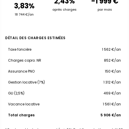
2,43%
-1 999 €
3,83%
après charges
par mois
18 744 €/an
DÉTAIL DES CHARGES ESTIMÉES
Taxe foncière
1 562 €/an
Charges copro. NR
852 €/an
Assurance PNO
150 €/an
Gestion locative (7%)
1 312 €/an
GLI (2,5%)
469 €/an
Vacance locative
1 561 €/an
Total charges
5 906 €/an