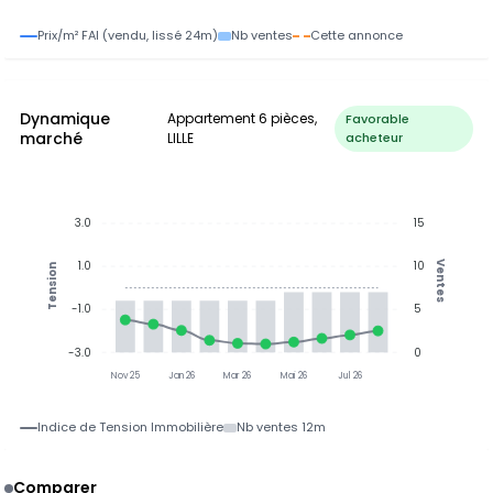
Prix/m² FAI (vendu, lissé 24m)
Nb ventes
Cette annonce
Dynamique
Appartement 6 pièces,
Favorable
marché
LILLE
acheteur
3.0
15
1.0
10
Ventes
Tension
-1.0
5
-3.0
0
Nov 25
Jan 26
Mar 26
Mai 26
Jul 26
Indice de Tension Immobilière
Nb ventes 12m
Comparer