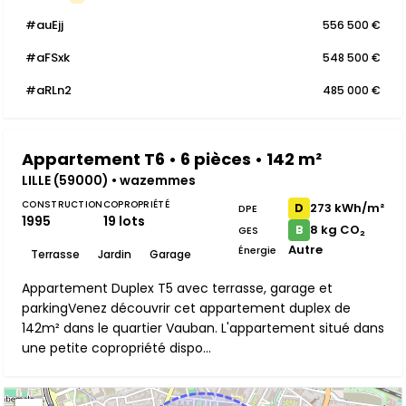
#auEjj
556 500 €
#aFSxk
548 500 €
#aRLn2
485 000 €
Appartement T6 • 6 pièces • 142 m²
LILLE (59000) • wazemmes
CONSTRUCTION
COPROPRIÉTÉ
273 kWh/m²
D
DPE
1995
19 lots
8 kg CO₂
B
GES
Autre
Énergie
Terrasse
Jardin
Garage
Appartement Duplex T5 avec terrasse, garage et
parkingVenez découvrir cet appartement duplex de
142m² dans le quartier Vauban. L'appartement situé dans
une petite copropriété dispo...