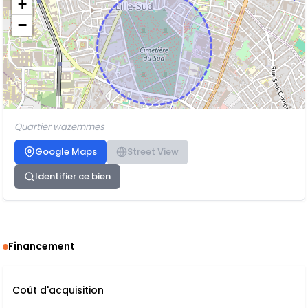
+
−
Quartier wazemmes
Google Maps
Street View
Identifier ce bien
Financement
Coût d'acquisition