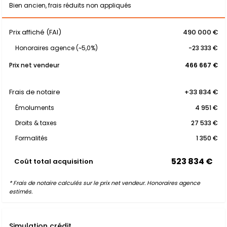
Bien ancien, frais réduits non appliqués
Prix affiché (FAI)
490 000 €
Honoraires agence (~5,0%)
-23 333 €
Prix net vendeur
466 667 €
Frais de notaire
+33 834 €
Émoluments
4 951 €
Droits & taxes
27 533 €
Formalités
1 350 €
523 834 €
Coût total acquisition
* Frais de notaire calculés sur le prix net vendeur. Honoraires agence
estimés.
Simulation crédit