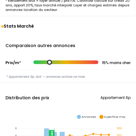
* Rendement brut = loyer annuel / prix FAI. Cashflow calculé sur crédit 20
ans, apport 20%, taux marché interpolé. Loyer et charges estimés depuis
annonces location du secteur.
Stats Marché
Comparaison autres annonces
Prix/m²
15% moins cher
* Appartement 6p, LILLE — annonces actives ce mois
Distribution des prix
Appartement 6p
Annonces
Superficie moy.
6
300
4
200