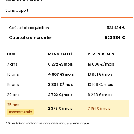
Sans apport
Coût total acquisition
523 834 €
Capital à emprunter
523 834 €
DURÉE
MENSUALITÉ
REVENUS MIN.
7 ans
6 272 €/mois
19 006 €/mois
10 ans
4 607 €/mois
13 961 €/mois
15 ans
3 336 €/mois
10 109 €/mois
20 ans
2 722 €/mois
8 248 €/mois
25 ans
2 373 €/mois
7 191 €/mois
Recommandé
* Simulation indicative hors assurance emprunteur.