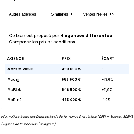
Autres agences
Similaires
Ventes réelles
4
1
15
Ce bien est proposé par
4 agences différentes
.
Comparez les prix et conditions.
AGENCE
PRIX
ÉCART
#azsfe
490 000 €
-
Actuel
#auEjj
556 500 €
+13,6%
#aFSxk
548 500 €
+11,9%
#aRLn2
485 000 €
-1,0%
Informations issues des Diagnostics de Performance Énergétique (DPE) — Source : ADEME
(Agence de la Transition Écologique).