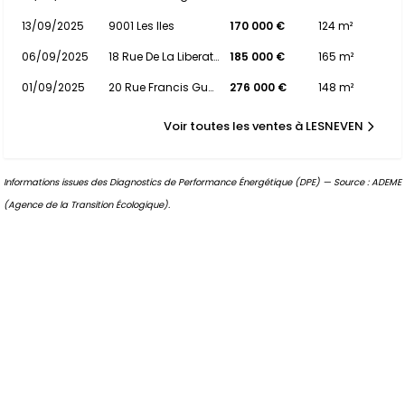
13/09/2025
9001 Les Iles
170 000 €
124 m²
06/09/2025
18 Rue De La Liberation
185 000 €
165 m²
01/09/2025
20 Rue Francis Guezennec
276 000 €
148 m²
Voir toutes les ventes à LESNEVEN
Informations issues des Diagnostics de Performance Énergétique (DPE) — Source : ADEME
(Agence de la Transition Écologique).