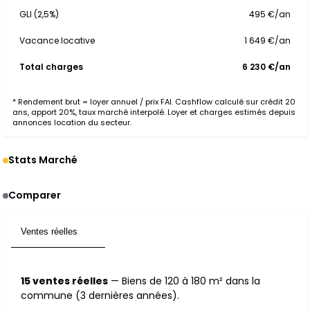
GLI (2,5%)
495 €/an
Vacance locative
1 649 €/an
Total charges
6 230 €/an
* Rendement brut = loyer annuel / prix FAI. Cashflow calculé sur crédit 20
ans, apport 20%, taux marché interpolé. Loyer et charges estimés depuis
annonces location du secteur.
Stats Marché
Comparer
Ventes réelles
15
15 ventes réelles
— Biens de 120 à 180 m² dans la
commune (3 dernières années).