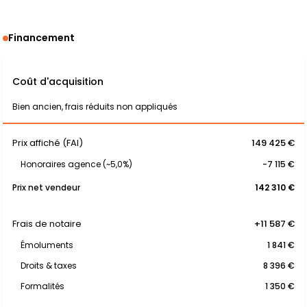
Financement
Coût d'acquisition
Bien ancien, frais réduits non appliqués
Prix affiché (FAI)
149 425 €
Honoraires agence (~5,0%)
-7 115 €
Prix net vendeur
142 310 €
Frais de notaire
+11 587 €
Émoluments
1 841 €
Droits & taxes
8 396 €
Formalités
1 350 €