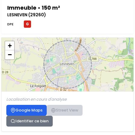
Immeuble • 150 m²
LESNEVEN (29260)
G
DPE
+
−
Localisation en cours d'analyse
Google Maps
Street View
Identifier ce bien