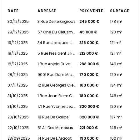
DATE
ADRESSE
PRIX VENTE
SURFACE
30/12/2025
3 Rue De Kerargroas
245 000 €
178 m²
29/12/2025
57 Che Du Cleusmeur
45 000 €
120 m²
19/12/2025
34 Rue Jacques Jullien
315 000 €
121 m²
19/12/2025
5 Rue President J F Kennedy
212 000 €
121 m²
16/12/2025
1 Rue Anjela Duval
288 000 €
149 m²
28/11/2025
9001 Rue Dom Michel Le Nobletz
170 000 €
120 m²
07/11/2025
12 Rue Georges Clemenceau
160 000 €
134 m²
31/10/2025
1 Rue Jean Pierre Calloch
180 000 €
146 m²
31/10/2025
171 Rue Yvonne Jean Haffen
320 000 €
120 m²
23/10/2025
18 Rue De Galice
320 000 €
137 m²
22/10/2025
51 All Des Mimosas
221 000 €
145 m²
23/09/2025
14 Rue De L Argoat
190 000 €
160 m²