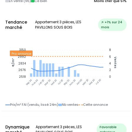
En vente (96)
Ce bien
Moins cher que 51%
Tendance
Appartement 3 pièces, LES
↗ +1% sur 24
marché
PAVILLONS SOUS BOIS
mois
3150
8
Prix annonce
2992
6
Ventes
€/m²
2834
4
2676
2
2518
0
Nov 24
Jan 25
Mar 25
Mai 25
Jul 25
Sep 25
Nov 25
Jan 26
Mar 26
Mai 26
Jul 26
Sep 24
Prix/m² FAI (vendu, lissé 24m)
Nb ventes
Cette annonce
Dynamique
Appartement 3 pièces, LES
Favorable