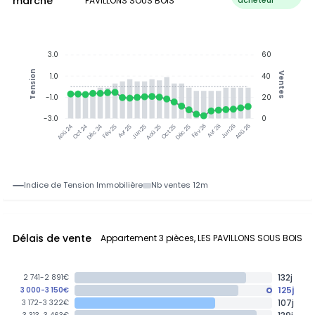
marché
PAVILLONS SOUS BOIS
acheteur
3.0
60
Tension
Ventes
1.0
40
-1.0
20
-3.0
0
Oct 24
Déc 24
Fév 25
Avr 25
Jun 25
Aoû 25
Oct 25
Déc 25
Fév 26
Avr 26
Jun 26
Aoû 26
Aoû 24
Indice de Tension Immobilière
Nb ventes 12m
Délais de vente
Appartement 3 pièces, LES PAVILLONS SOUS BOIS
132j
2 741-2 891€
125j
3 000-3 150€
107j
3 172-3 322€