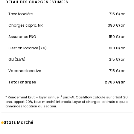
DÉTAIL DES CHARGES ESTIMÉES
Taxe foncière
715 €/an
Charges copro. NR
390 €/an
Assurance PNO
150 €/an
Gestion locative (7%)
601 €/an
GLI (2,5%)
215 €/an
Vacance locative
715 €/an
Total charges
2 786 €/an
* Rendement brut = loyer annuel / prix FAI. Cashflow calculé sur crédit 20
ans, apport 20%, taux marché interpolé. Loyer et charges estimés depuis
annonces location du secteur.
Stats Marché