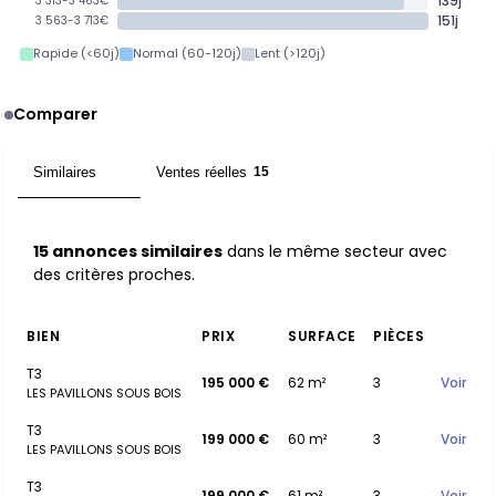
139j
3 313-3 463€
151j
3 563-3 713€
Rapide (<60j)
Normal (60-120j)
Lent (>120j)
Comparer
Similaires
Ventes réelles
15
15
15 annonces similaires
dans le même secteur avec
des critères proches.
BIEN
PRIX
SURFACE
PIÈCES
T3
195 000 €
62 m²
3
Voir
LES PAVILLONS SOUS BOIS
T3
199 000 €
60 m²
3
Voir
LES PAVILLONS SOUS BOIS
T3
199 000 €
61 m²
3
Voir