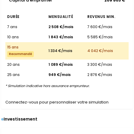
Capital à emprunter
209 503 €
DURÉE
MENSUALITÉ
REVENUS MIN.
7 ans
2 508 €/mois
7 600 €/mois
10 ans
1 843 €/mois
5 585 €/mois
15 ans
1 334 €/mois
4 042 €/mois
Recommandé
20 ans
1 089 €/mois
3 300 €/mois
25 ans
949 €/mois
2 876 €/mois
* Simulation indicative hors assurance emprunteur.
Connectez-vous pour personnaliser votre simulation
Investissement