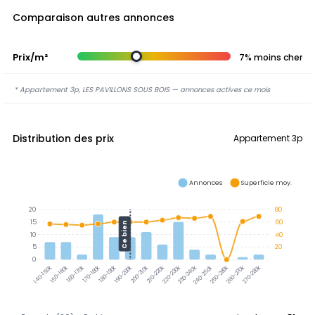
Comparaison autres annonces
Prix/m²
7% moins cher
* Appartement 3p, LES PAVILLONS SOUS BOIS — annonces actives ce mois
Distribution des prix
Appartement 3p
Annonces
Superficie moy.
20
80
15
60
Ce bien
10
40
5
20
0
150-160k
160-170k
170-180k
180-190k
190-200k
200-210k
210-220k
220-230k
230-240k
240-250k
250-260k
260-270k
140-150k
270-280k