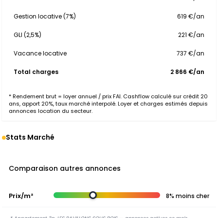
Gestion locative (7%)
619 €/an
GLI (2,5%)
221 €/an
Vacance locative
737 €/an
Total charges
2 866 €/an
* Rendement brut = loyer annuel / prix FAI. Cashflow calculé sur crédit 20
ans, apport 20%, taux marché interpolé. Loyer et charges estimés depuis
annonces location du secteur.
Stats Marché
Comparaison autres annonces
Prix/m²
8% moins cher