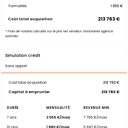
Formalités
1 350 €
213 763 €
Coût total acquisition
* Frais de notaire calculés sur le prix net vendeur. Honoraires agence
estimés.
Simulation crédit
Sans apport
Coût total acquisition
213 763 €
Capital à emprunter
213 763 €
DURÉE
MENSUALITÉ
REVENUS MIN.
7 ans
2 559 €/mois
7 755 €/mois
10 ans
1 880 €/mois
5 697 €/mois