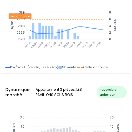
3119
8
Prix annonce
2968
6
Ventes
€/m²
2818
4
2668
2
2518
0
Nov 24
Jan 25
Mar 25
Mai 25
Jul 25
Sep 25
Nov 25
Jan 26
Mar 26
Mai 26
Jul 26
Sep 24
Prix/m² FAI (vendu, lissé 24m)
Nb ventes
Cette annonce
Dynamique
Appartement 3 pièces, LES
Favorable
marché
PAVILLONS SOUS BOIS
acheteur
3.0
60
Tension
Ventes
1.0
40