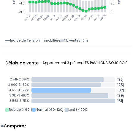
-1.0
20
-3.0
0
Oct 24
Déc 24
Fév 25
Avr 25
Jun 25
Aoû 25
Oct 25
Déc 25
Fév 26
Avr 26
Jun 26
Aoû 26
Aoû 24
Indice de Tension Immobilière
Nb ventes 12m
Délais de vente
Appartement 3 pièces, LES PAVILLONS SOUS BOIS
132j
2 741-2 891€
125j
3 000-3 150€
107j
3 172-3 322€
139j
3 313-3 463€
151j
3 563-3 713€
Rapide (<60j)
Normal (60-120j)
Lent (>120j)
Comparer