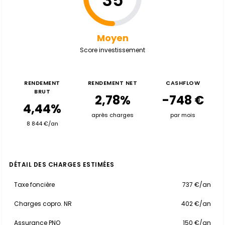
35
Moyen
Score investissement
RENDEMENT
RENDEMENT NET
CASHFLOW
BRUT
2,78%
-748 €
4,44%
après charges
par mois
8 844 €/an
DÉTAIL DES CHARGES ESTIMÉES
Taxe foncière
737 €/an
Charges copro. NR
402 €/an
Assurance PNO
150 €/an