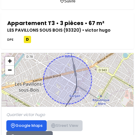
Suivre
Appartement T3 • 3 pièces • 67 m²
LES PAVILLONS SOUS BOIS (93320) • victor hugo
D
DPE
+
−
Quartier victor hugo
Google Maps
Street View