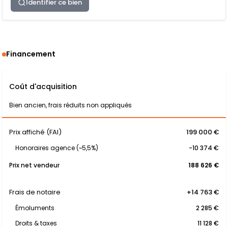
Identifier ce bien
Financement
Coût d'acquisition
Bien ancien, frais réduits non appliqués
Prix affiché (FAI)
199 000 €
Honoraires agence (~5,5%)
-10 374 €
Prix net vendeur
188 626 €
Frais de notaire
+14 763 €
Émoluments
2 285 €
Droits & taxes
11 128 €