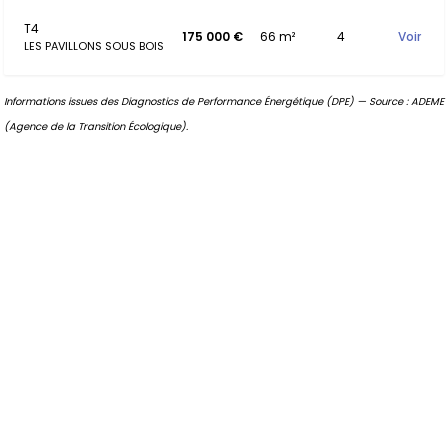
T4
175 000 €
66 m²
4
Voir
LES PAVILLONS SOUS BOIS
Informations issues des Diagnostics de Performance Énergétique (DPE) — Source : ADEME
(Agence de la Transition Écologique).