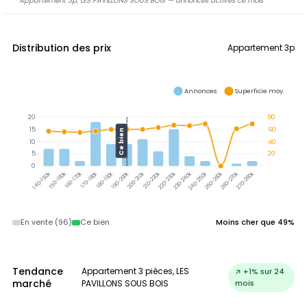
* Appartement 3p, LES PAVILLONS SOUS BOIS — annonces actives ce mois
Distribution des prix
Appartement 3p
Annonces
Superficie moy.
20
80
15
60
Ce bien
10
40
5
20
0
150-160k
160-170k
170-180k
180-190k
190-200k
200-210k
210-220k
220-230k
230-240k
240-250k
250-260k
260-270k
140-150k
270-280k
En vente (96)
Ce bien
Moins cher que 49%
Tendance
Appartement 3 pièces, LES
↗ +1% sur 24
marché
PAVILLONS SOUS BOIS
mois