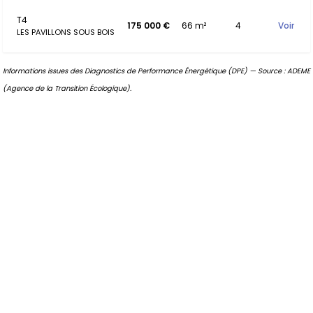
T4
175 000 €
66 m²
4
Voir
LES PAVILLONS SOUS BOIS
Informations issues des Diagnostics de Performance Énergétique (DPE) — Source : ADEME
(Agence de la Transition Écologique).