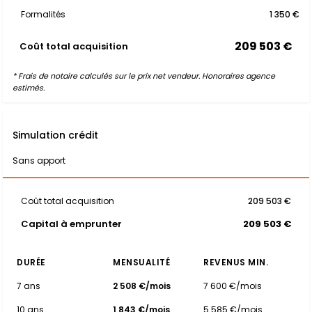
Formalités
1 350 €
209 503 €
Coût total acquisition
* Frais de notaire calculés sur le prix net vendeur. Honoraires agence
estimés.
Simulation crédit
Sans apport
Coût total acquisition
209 503 €
Capital à emprunter
209 503 €
DURÉE
MENSUALITÉ
REVENUS MIN.
7 ans
2 508 €/mois
7 600 €/mois
10 ans
1 843 €/mois
5 585 €/mois