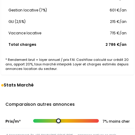
Gestion locative (7%)
601 €/an
GLI (2,5%)
215 €/an
Vacance locative
715 €/an
Total charges
2 786 €/an
* Rendement brut = loyer annuel / prix FAI. Cashflow calculé sur crédit 20
ans, apport 20%, taux marché interpolé. Loyer et charges estimés depuis
annonces location du secteur.
Stats Marché
Comparaison autres annonces
Prix/m²
7% moins cher