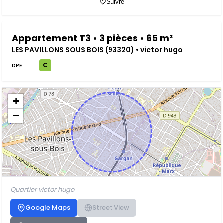
Suivre
Appartement T3 • 3 pièces • 65 m²
LES PAVILLONS SOUS BOIS (93320) • victor hugo
C
DPE
+
−
Quartier victor hugo
Google Maps
Street View