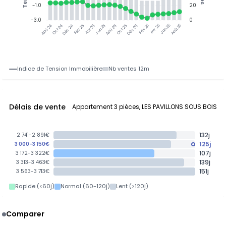
-1.0
20
-3.0
0
Jun 25
Jun 26
Oct 24
Déc 24
Fév 25
Avr 25
Aoû 25
Oct 25
Déc 25
Fév 26
Avr 26
Aoû 26
Aoû 24
Indice de Tension Immobilière
Nb ventes 12m
Délais de vente
Appartement 3 pièces, LES PAVILLONS SOUS BOIS
132j
2 741-2 891€
125j
3 000-3 150€
107j
3 172-3 322€
139j
3 313-3 463€
151j
3 563-3 713€
Rapide (<60j)
Normal (60-120j)
Lent (>120j)
Comparer