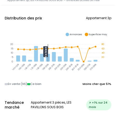
* Appartement 3p, LES PAVILLONS SOUS BOIS — annonces actives ce mois
Distribution des prix
Appartement 3p
Annonces
Superficie moy.
20
80
Ce bien
15
60
10
40
5
20
0
150-160k
160-170k
170-180k
180-190k
190-200k
200-210k
210-220k
220-230k
230-240k
240-250k
250-260k
260-270k
270-280k
140-150k
En vente (96)
Ce bien
Moins cher que 51%
Tendance
Appartement 3 pièces, LES
↗ +1% sur 24
marché
PAVILLONS SOUS BOIS
mois