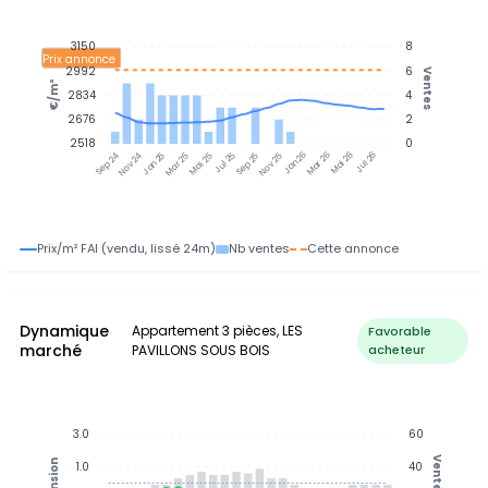
3150
8
Prix annonce
2992
6
Ventes
€/m²
2834
4
2676
2
2518
0
Jan 25
Jul 25
Jan 26
Jul 26
Nov 24
Mar 25
Mai 25
Sep 25
Nov 25
Mar 26
Mai 26
Sep 24
Prix/m² FAI (vendu, lissé 24m)
Nb ventes
Cette annonce
Dynamique
Appartement 3 pièces, LES
Favorable
marché
PAVILLONS SOUS BOIS
acheteur
3.0
60
Ventes
Tension
1.0
40