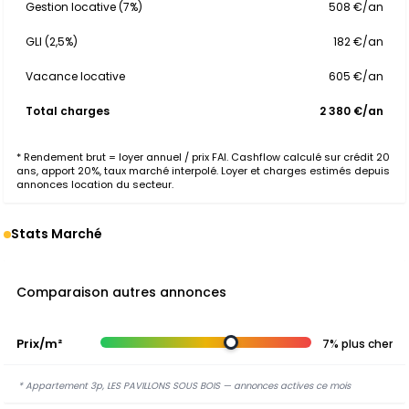
Gestion locative (7%)
508 €/an
GLI (2,5%)
182 €/an
Vacance locative
605 €/an
Total charges
2 380 €/an
* Rendement brut = loyer annuel / prix FAI. Cashflow calculé sur crédit 20
ans, apport 20%, taux marché interpolé. Loyer et charges estimés depuis
annonces location du secteur.
Stats Marché
Comparaison autres annonces
Prix/m²
7% plus cher
* Appartement 3p, LES PAVILLONS SOUS BOIS — annonces actives ce mois