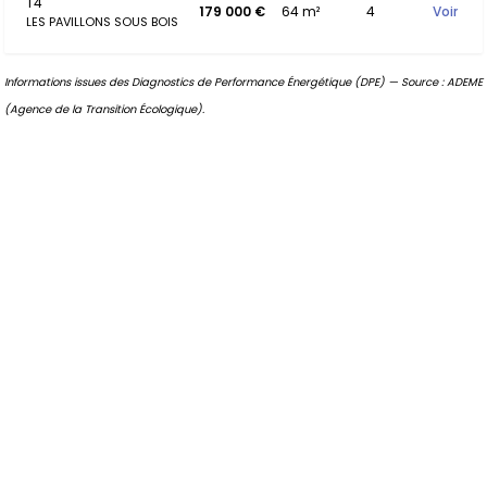
T4
179 000 €
64 m²
4
Voir
LES PAVILLONS SOUS BOIS
Informations issues des Diagnostics de Performance Énergétique (DPE) — Source : ADEME
(Agence de la Transition Écologique).