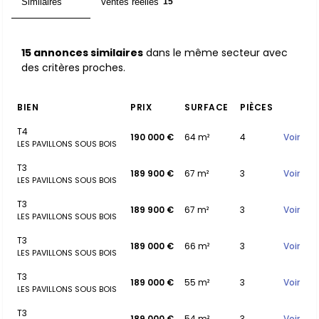
Similaires
Ventes réelles
15
15
15 annonces similaires
dans le même secteur avec
des critères proches.
BIEN
PRIX
SURFACE
PIÈCES
T4
190 000 €
64 m²
4
Voir
LES PAVILLONS SOUS BOIS
T3
189 900 €
67 m²
3
Voir
LES PAVILLONS SOUS BOIS
T3
189 900 €
67 m²
3
Voir
LES PAVILLONS SOUS BOIS
T3
189 000 €
66 m²
3
Voir
LES PAVILLONS SOUS BOIS
T3
189 000 €
55 m²
3
Voir
LES PAVILLONS SOUS BOIS
T3
189 000 €
54 m²
3
Voir