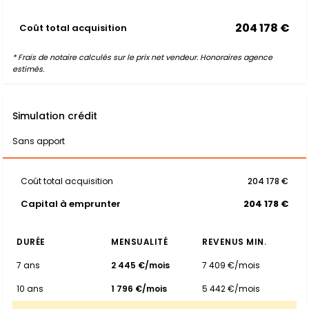
204 178 €
Coût total acquisition
* Frais de notaire calculés sur le prix net vendeur. Honoraires agence
estimés.
Simulation crédit
Sans apport
Coût total acquisition
204 178 €
Capital à emprunter
204 178 €
DURÉE
MENSUALITÉ
REVENUS MIN.
7 ans
2 445 €/mois
7 409 €/mois
10 ans
1 796 €/mois
5 442 €/mois