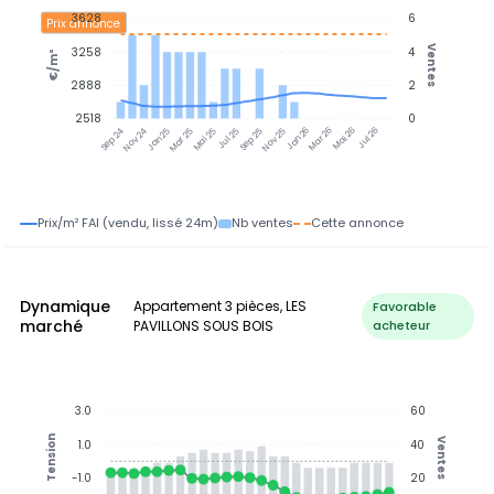
3628
6
Prix annonce
Ventes
3258
4
€/m²
2888
2
2518
0
Nov 24
Jan 25
Mar 25
Mai 25
Jul 25
Sep 25
Nov 25
Jan 26
Mar 26
Mai 26
Jul 26
Sep 24
Prix/m² FAI (vendu, lissé 24m)
Nb ventes
Cette annonce
Dynamique
Appartement 3 pièces, LES
Favorable
marché
PAVILLONS SOUS BOIS
acheteur
3.0
60
Tension
Ventes
1.0
40
-1.0
20