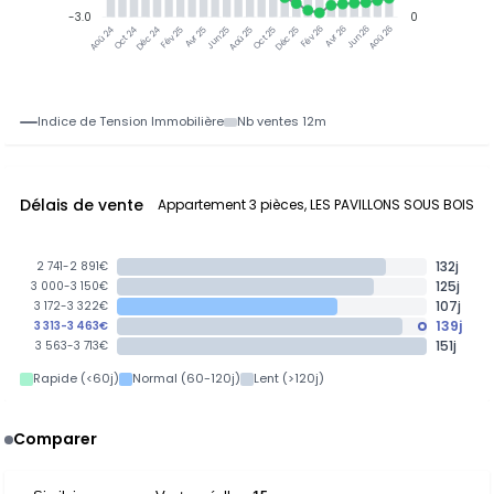
-3.0
0
Oct 24
Déc 24
Fév 25
Avr 25
Jun 25
Aoû 25
Oct 25
Déc 25
Fév 26
Avr 26
Jun 26
Aoû 26
Aoû 24
Indice de Tension Immobilière
Nb ventes 12m
Délais de vente
Appartement 3 pièces, LES PAVILLONS SOUS BOIS
132j
2 741-2 891€
125j
3 000-3 150€
107j
3 172-3 322€
139j
3 313-3 463€
151j
3 563-3 713€
Rapide (<60j)
Normal (60-120j)
Lent (>120j)
Comparer