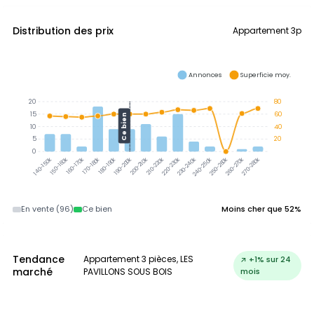
Distribution des prix
Appartement 3p
Annonces
Superficie moy.
20
80
15
60
Ce bien
10
40
5
20
0
150-160k
160-170k
170-180k
180-190k
190-200k
200-210k
210-220k
220-230k
230-240k
240-250k
250-260k
260-270k
140-150k
270-280k
En vente (96)
Ce bien
Moins cher que 52%
Tendance
Appartement 3 pièces, LES
↗ +1% sur 24
marché
PAVILLONS SOUS BOIS
mois