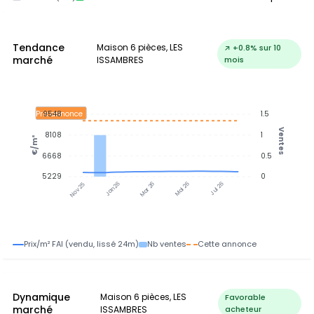
Tendance
Maison 6 pièces, LES
↗ +0.8% sur 10
marché
ISSAMBRES
mois
9548
1.5
Prix annonce
Ventes
8108
1
€/m²
6668
0.5
5229
0
Jan 26
Jul 26
Mar 26
Mai 26
Nov 25
Prix/m² FAI (vendu, lissé 24m)
Nb ventes
Cette annonce
Dynamique
Maison 6 pièces, LES
Favorable
marché
ISSAMBRES
acheteur