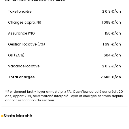
Taxe foncière
2 013 €/an
Charges copro. NR
1 098 €/an
Assurance PNO
150 €/an
Gestion locative (7%)
1 691 €/an
GLI (2,5%)
604 €/an
Vacance locative
2 012 €/an
Total charges
7 568 €/an
* Rendement brut = loyer annuel / prix FAI. Cashflow calculé sur crédit 20
ans, apport 20%, taux marché interpolé. Loyer et charges estimés depuis
annonces location du secteur.
Stats Marché