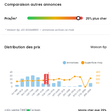
Comparaison autres annonces
Prix/m²
25% plus cher
* Maison 6p, LES ISSAMBRES — annonces actives ce mois
Distribution des prix
Maison 6p
Annonces
Superficie moy.
40
400
30
300
Ce bien
20
200
10
100
0
680-850k
850-1020k
1020-1190k
1190-1360k
1360-1530k
1530-1700k
1700-1870k
1870-2040k
2040-2210k
2210-2380k
2380-2550k
2550-2720k
2720-2890k
2890-3060k
510-680k
En vente (188)
Ce bien
Moins cher que 29%