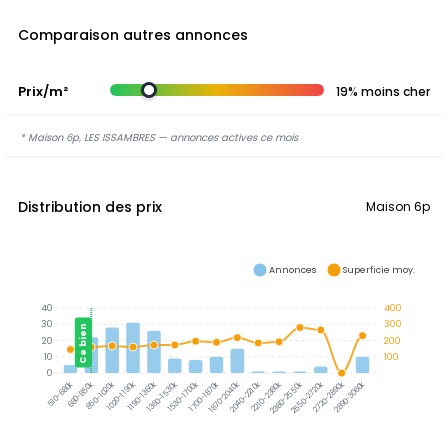
Comparaison autres annonces
Prix/m²
19% moins cher
* Maison 6p, LES ISSAMBRES — annonces actives ce mois
Distribution des prix
Maison 6p
Annonces
Superficie moy.
40
400
30
300
Ce bien
20
200
10
100
0
680-850k
850-1020k
1020-1190k
1190-1360k
1360-1530k
1530-1700k
1700-1870k
1870-2040k
2040-2210k
2210-2380k
2380-2550k
2550-2720k
2720-2890k
2890-3060k
510-680k