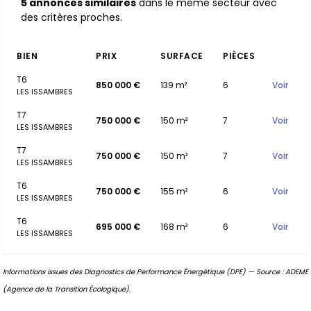
5 annonces similaires
dans le même secteur avec
des critères proches.
BIEN
PRIX
SURFACE
PIÈCES
T6
850 000 €
139 m²
6
Voir
LES ISSAMBRES
T7
750 000 €
150 m²
7
Voir
LES ISSAMBRES
T7
750 000 €
150 m²
7
Voir
LES ISSAMBRES
T6
750 000 €
155 m²
6
Voir
LES ISSAMBRES
T6
695 000 €
168 m²
6
Voir
LES ISSAMBRES
Informations issues des Diagnostics de Performance Énergétique (DPE) — Source : ADEME
(Agence de la Transition Écologique).