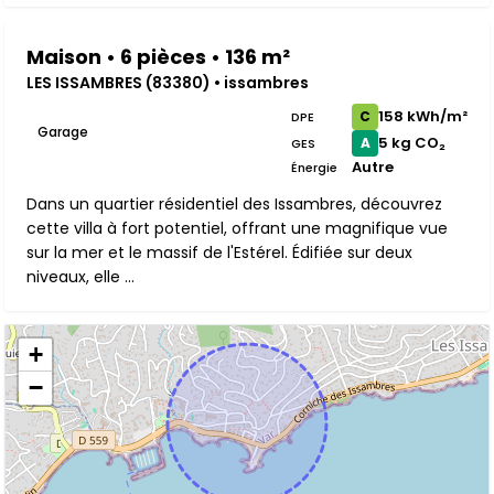
Maison • 6 pièces • 136 m²
LES ISSAMBRES (83380) • issambres
158 kWh/m²
C
DPE
Garage
5 kg CO₂
A
GES
Autre
Énergie
Dans un quartier résidentiel des Issambres, découvrez
cette villa à fort potentiel, offrant une magnifique vue
sur la mer et le massif de l'Estérel. Édifiée sur deux
niveaux, elle ...
+
−