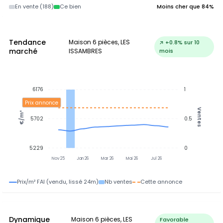
En vente (188)
Ce bien
Moins cher que 84%
Tendance
Maison 6 pièces, LES
↗ +0.8% sur 10
marché
ISSAMBRES
mois
6176
1
Prix annonce
Ventes
€/m²
5702
0.5
5229
0
Nov 25
Jan 26
Mar 26
Mai 26
Jul 26
Prix/m² FAI (vendu, lissé 24m)
Nb ventes
Cette annonce
Dynamique
Maison 6 pièces, LES
Favorable