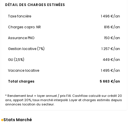
DÉTAIL DES CHARGES ESTIMÉES
Taxe foncière
1 496 €/an
Charges copro. NR
816 €/an
Assurance PNO
150 €/an
Gestion locative (7%)
1 257 €/an
GLI (2,5%)
449 €/an
Vacance locative
1 495 €/an
Total charges
5 663 €/an
* Rendement brut = loyer annuel / prix FAI. Cashflow calculé sur crédit 20
ans, apport 20%, taux marché interpolé. Loyer et charges estimés depuis
annonces location du secteur.
Stats Marché