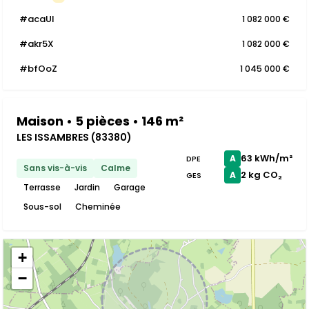
#acaUI
1 082 000 €
#akr5X
1 082 000 €
#bfOoZ
1 045 000 €
Maison • 5 pièces • 146 m²
LES ISSAMBRES (83380)
63 kWh/m²
A
DPE
Sans vis-à-vis
Calme
2 kg CO₂
A
GES
Terrasse
Jardin
Garage
Sous-sol
Cheminée
+
−