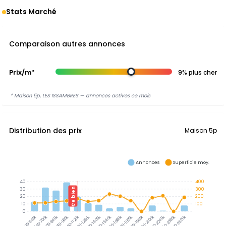
Stats Marché
Comparaison autres annonces
Prix/m²
9% plus cher
* Maison 5p, LES ISSAMBRES — annonces actives ce mois
Distribution des prix
Maison 5p
Annonces
Superficie moy.
40
400
30
300
Ce bien
20
200
10
100
0
560-700k
700-840k
840-980k
980-1120k
1120-1260k
1260-1400k
1400-1540k
1540-1680k
1680-1820k
1820-1960k
1960-2100k
2100-2240k
2240-2380k
2380-2520k
420-560k