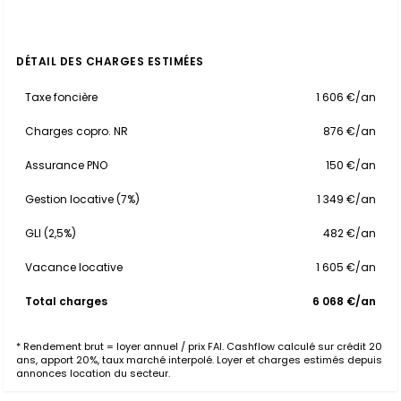
DÉTAIL DES CHARGES ESTIMÉES
Taxe foncière
1 606 €/an
Charges copro. NR
876 €/an
Assurance PNO
150 €/an
Gestion locative (7%)
1 349 €/an
GLI (2,5%)
482 €/an
Vacance locative
1 605 €/an
Total charges
6 068 €/an
* Rendement brut = loyer annuel / prix FAI. Cashflow calculé sur crédit 20
ans, apport 20%, taux marché interpolé. Loyer et charges estimés depuis
annonces location du secteur.