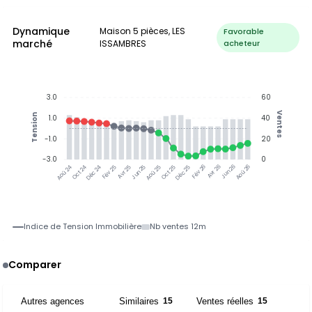
Dynamique
Maison 5 pièces, LES
Favorable
marché
ISSAMBRES
acheteur
3.0
60
Ventes
Tension
1.0
40
-1.0
20
-3.0
0
Jun 25
Jun 26
Oct 24
Déc 24
Fév 25
Avr 25
Aoû 25
Oct 25
Déc 25
Fév 26
Avr 26
Aoû 26
Aoû 24
Indice de Tension Immobilière
Nb ventes 12m
Comparer
Autres agences
Similaires
Ventes réelles
4
15
15