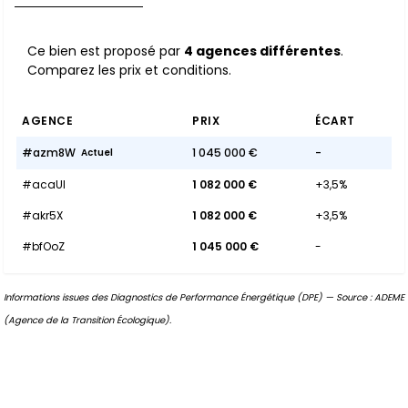
Ce bien est proposé par
4 agences différentes
.
Comparez les prix et conditions.
AGENCE
PRIX
ÉCART
#azm8W
1 045 000 €
-
Actuel
#acaUI
1 082 000 €
+3,5%
#akr5X
1 082 000 €
+3,5%
#bfOoZ
1 045 000 €
-
Informations issues des Diagnostics de Performance Énergétique (DPE) — Source : ADEME
(Agence de la Transition Écologique).