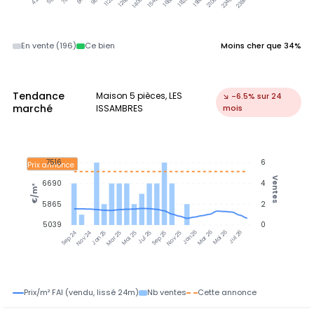
En vente (196)
Ce bien
Moins cher que 34%
Tendance
Maison 5 pièces, LES
↘ -6.5% sur 24
marché
ISSAMBRES
mois
7516
6
Prix annonce
Ventes
6690
4
€/m²
5865
2
5039
0
Jan 25
Jul 25
Jan 26
Jul 26
Nov 24
Mar 25
Mai 25
Sep 25
Nov 25
Mar 26
Mai 26
Sep 24
Prix/m² FAI (vendu, lissé 24m)
Nb ventes
Cette annonce