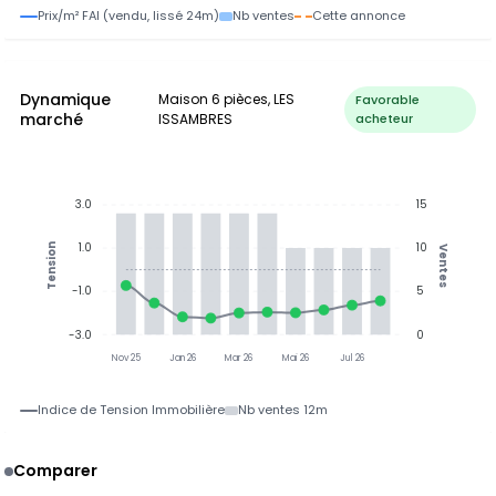
Prix/m² FAI (vendu, lissé 24m)
Nb ventes
Cette annonce
Dynamique
Maison 6 pièces, LES
Favorable
marché
ISSAMBRES
acheteur
3.0
15
1.0
10
Tension
Ventes
-1.0
5
-3.0
0
Nov 25
Jan 26
Mar 26
Mai 26
Jul 26
Indice de Tension Immobilière
Nb ventes 12m
Comparer