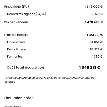
Prix affiché (FAI)
1 545 000 €
Honoraires agence (~4,5%)
-66 531 €
Prix net vendeur
1 478 469 €
Frais de notaire
+103 231 €
Émoluments
14 652 €
Droits & taxes
87 229 €
Formalités
1 350 €
1 648 231 €
Coût total acquisition
* Frais de notaire calculés sur le prix net vendeur. Honoraires agence
estimés.
Simulation crédit
Sans apport