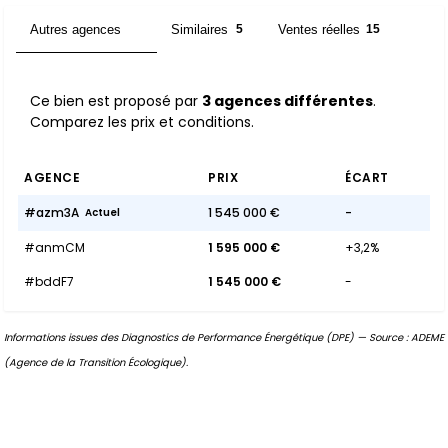
Autres agences
Similaires
Ventes réelles
3
5
15
Ce bien est proposé par
3 agences différentes
.
Comparez les prix et conditions.
AGENCE
PRIX
ÉCART
#azm3A
1 545 000 €
-
Actuel
#anmCM
1 595 000 €
+3,2%
#bddF7
1 545 000 €
-
Informations issues des Diagnostics de Performance Énergétique (DPE) — Source : ADEME
(Agence de la Transition Écologique).