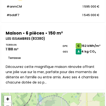
#anmCM
1 595 000 €
#bddF7
1 545 000 €
Maison • 6 pièces • 150 m²
LES ISSAMBRES (83380)
TERRAIN
152 kWh/m²
C
DPE
1 188 m²
4 kg CO₂
A
GES
Terrasse
Découvrez cette magnifique maison rénovée offrant
une jolie vue sur la mer, parfaite pour des moments de
détente en famille ou entre amis. Avec ses 4 chambres
chacune dotée de sa p...
+