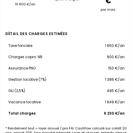
€
19 800 €/an
par mois
DÉTAIL DES CHARGES ESTIMÉES
Taxe foncière
1 650 €/an
Charges copro. NR
900 €/an
Assurance PNO
150 €/an
Gestion locative (7%)
1 386 €/an
GLI (2,5%)
495 €/an
Vacance locative
1 649 €/an
Total charges
6 230 €/an
* Rendement brut = loyer annuel / prix FAI. Cashflow calculé sur crédit 20
ans, apport 20%, taux marché interpolé. Loyer et charges estimés depuis