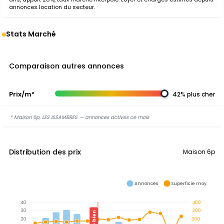
annonces location du secteur.
Stats Marché
Comparaison autres annonces
Prix/m²
42% plus cher
* Maison 6p, LES ISSAMBRES — annonces actives ce mois
Distribution des prix
Maison 6p
Annonces
Superficie moy.
40
400
30
300
Ce bien
20
200