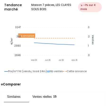
Tendance
Maison 7 pièces, LES CLAYES
↘ -1% sur 4
marché
SOUS BOIS
mois
3247
3
Prix annonce
3113
2
Ventes
€/m²
2980
1
2846
0
Mai 26
Jun 26
Jul 26
Aoû 26
Prix/m² FAI (vendu, lissé 24m)
Nb ventes
Cette annonce
Comparer
Similaires
Ventes réelles
8
15