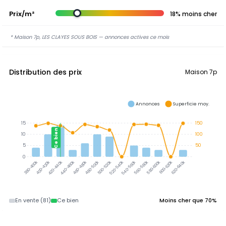
Prix/m²
18% moins cher
* Maison 7p, LES CLAYES SOUS BOIS — annonces actives ce mois
Distribution des prix
Maison 7p
Annonces
Superficie moy.
15
150
Ce bien
10
100
5
50
0
400-420k
420-440k
440-460k
460-480k
480-500k
500-520k
520-540k
540-560k
560-580k
580-600k
600-620k
620-640k
380-400k
En vente (81)
Ce bien
Moins cher que 70%