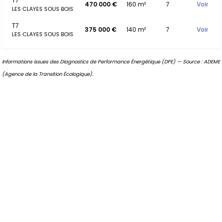
T7
470 000 €
160 m²
7
Voir
LES CLAYES SOUS BOIS
T7
375 000 €
140 m²
7
Voir
LES CLAYES SOUS BOIS
Informations issues des Diagnostics de Performance Énergétique (DPE) — Source : ADEME
(Agence de la Transition Écologique).