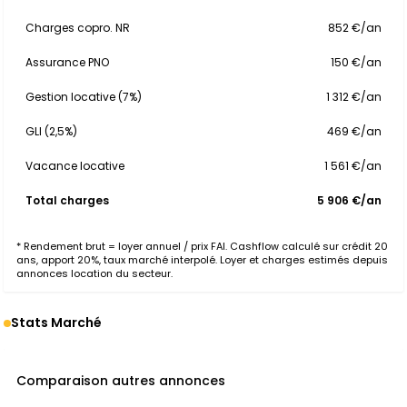
Charges copro. NR
852 €/an
Assurance PNO
150 €/an
Gestion locative (7%)
1 312 €/an
GLI (2,5%)
469 €/an
Vacance locative
1 561 €/an
Total charges
5 906 €/an
* Rendement brut = loyer annuel / prix FAI. Cashflow calculé sur crédit 20
ans, apport 20%, taux marché interpolé. Loyer et charges estimés depuis
annonces location du secteur.
Stats Marché
Comparaison autres annonces