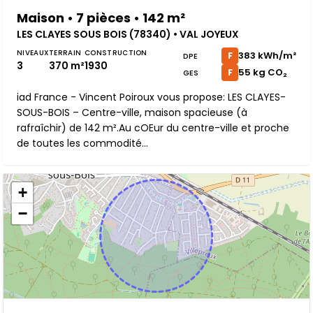
Maison • 7 pièces • 142 m²
LES CLAYES SOUS BOIS (78340) • VAL JOYEUX
NIVEAUX
TERRAIN
CONSTRUCTION
383 kWh/m²
F
DPE
3
370 m²
1930
55 kg CO₂
F
GES
iad France - Vincent Poiroux vous propose: LES CLAYES-
SOUS-BOIS – Centre-ville, maison spacieuse (à
rafraîchir) de 142 m².Au cOEur du centre-ville et proche
de toutes les commodité...
+
−