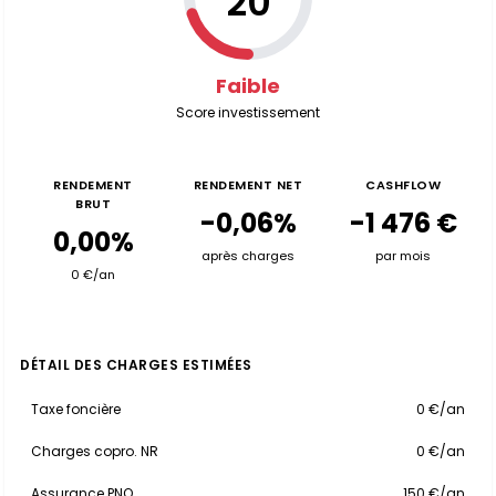
20
Faible
Score investissement
RENDEMENT
RENDEMENT NET
CASHFLOW
BRUT
-0,06%
-1 476 €
0,00%
après charges
par mois
0 €/an
DÉTAIL DES CHARGES ESTIMÉES
Taxe foncière
0 €/an
Charges copro. NR
0 €/an
Assurance PNO
150 €/an