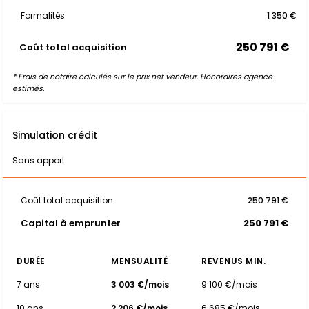
Formalités
1 350 €
250 791 €
Coût total acquisition
* Frais de notaire calculés sur le prix net vendeur. Honoraires agence
estimés.
Simulation crédit
Sans apport
Coût total acquisition
250 791 €
Capital à emprunter
250 791 €
DURÉE
MENSUALITÉ
REVENUS MIN.
7 ans
3 003 €/mois
9 100 €/mois
10 ans
2 206 €/mois
6 685 €/mois