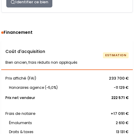
Identifier ce bien
Financement
Coût d'acquisition
ESTIMATION
Bien ancien, frais réduits non appliqués
Prix affiché (FAI)
233 700 €
Honoraires agence (~5,0%)
-11 129 €
Prix net vendeur
222 571 €
Frais de notaire
+17 091 €
Émoluments
2 610 €
Droits & taxes
13 131 €