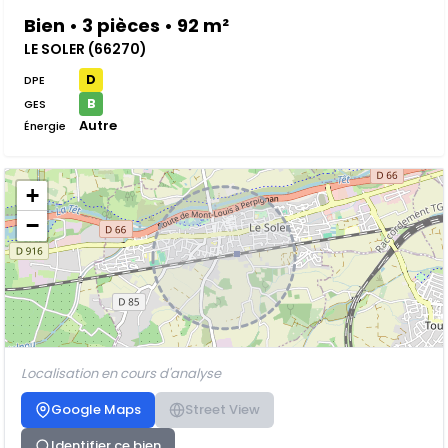
Bien • 3 pièces • 92 m²
LE SOLER (66270)
D
DPE
B
GES
Autre
Énergie
+
−
Localisation en cours d'analyse
Google Maps
Street View
Identifier ce bien