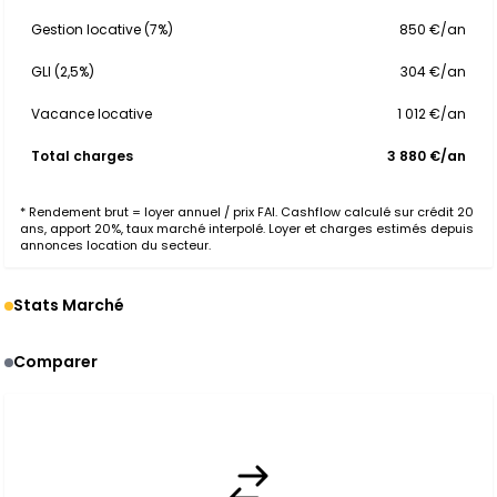
Gestion locative (7%)
850 €/an
GLI (2,5%)
304 €/an
Vacance locative
1 012 €/an
Total charges
3 880 €/an
* Rendement brut = loyer annuel / prix FAI. Cashflow calculé sur crédit 20
ans, apport 20%, taux marché interpolé. Loyer et charges estimés depuis
annonces location du secteur.
Stats Marché
Comparer