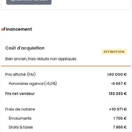
Financement
Coût d'acquisition
ESTIMATION
Bien ancien, frais réduits non appliqués
Prix affiché (FAI)
140 000 €
Honoraires agence (~5,0%)
-6 667 €
Prix net vendeur
133 333 €
Frais de notaire
+10 971 €
Émoluments
1 755 €
Droits & taxes
7 866 €