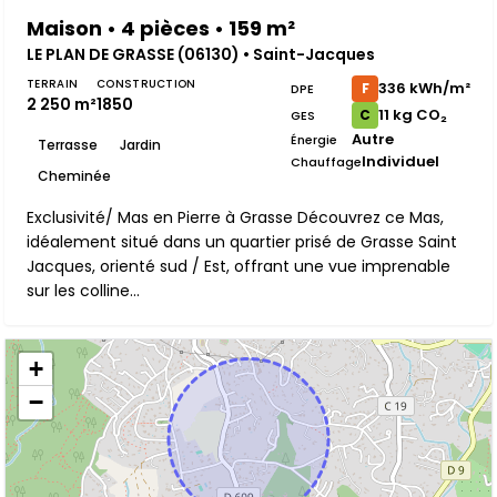
Maison • 4 pièces • 159 m²
LE PLAN DE GRASSE (06130) • Saint-Jacques
TERRAIN
CONSTRUCTION
336 kWh/m²
F
DPE
2 250 m²
1850
11 kg CO₂
C
GES
Autre
Énergie
Terrasse
Jardin
Individuel
Chauffage
Cheminée
Exclusivité/ Mas en Pierre à Grasse Découvrez ce Mas,
idéalement situé dans un quartier prisé de Grasse Saint
Jacques, orienté sud / Est, offrant une vue imprenable
sur les colline...
+
−