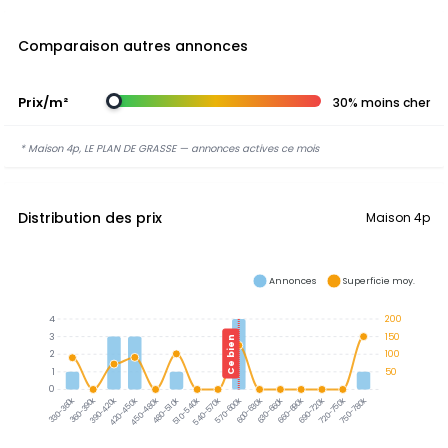
Comparaison autres annonces
Prix/m²
30% moins cher
* Maison 4p, LE PLAN DE GRASSE — annonces actives ce mois
Distribution des prix
Maison 4p
Annonces
Superficie moy.
4
200
3
150
Ce bien
2
100
1
50
0
360-390k
390-420k
330-360k
420-450k
450-480k
480-510k
510-540k
540-570k
570-600k
600-630k
630-660k
660-690k
690-720k
720-750k
750-780k