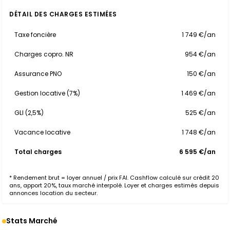
DÉTAIL DES CHARGES ESTIMÉES
Taxe foncière
1 749 €/an
Charges copro. NR
954 €/an
Assurance PNO
150 €/an
Gestion locative (7%)
1 469 €/an
GLI (2,5%)
525 €/an
Vacance locative
1 748 €/an
Total charges
6 595 €/an
* Rendement brut = loyer annuel / prix FAI. Cashflow calculé sur crédit 20
ans, apport 20%, taux marché interpolé. Loyer et charges estimés depuis
annonces location du secteur.
Stats Marché