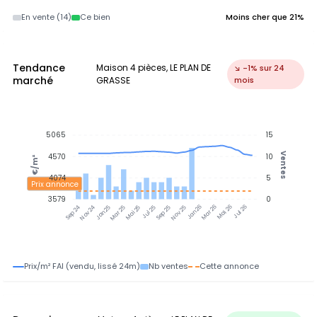
En vente (14)
Ce bien
Moins cher que 21%
Tendance
Maison 4 pièces, LE PLAN DE
↘ -1% sur 24
marché
GRASSE
mois
5065
15
Ventes
4570
10
€/m²
4074
5
Prix annonce
3579
0
Nov 24
Jan 25
Mar 25
Mai 25
Jul 25
Sep 25
Nov 25
Jan 26
Mar 26
Mai 26
Jul 26
Sep 24
Prix/m² FAI (vendu, lissé 24m)
Nb ventes
Cette annonce