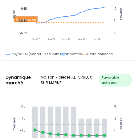
6411
2
Ventes
€/m²
Prix annonce
6044
1
5678
0
Nov 25
Jan 26
Mar 26
Mai 26
Jul 26
Prix/m² FAI (vendu, lissé 24m)
Nb ventes
Cette annonce
Dynamique
Maison 7 pièces, LE PERREUX
Favorable
marché
SUR MARNE
acheteur
3.0
3
1.0
2
Tension
Ventes
-1.0
1