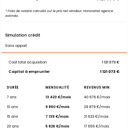
* Frais de notaire calculés sur le prix net vendeur. Honoraires agence
estimés.
Simulation crédit
Sans apport
Coût total acquisition
1 121 073 €
Capital à emprunter
1 121 073 €
DURÉE
MENSUALITÉ
REVENUS MIN.
7 ans
13 423 €/mois
40 676 €/mois
10 ans
9 860 €/mois
29 879 €/mois
15 ans
7 139 €/mois
21 633 €/mois
20 ans
5 826 €/mois
17 655 €/mois