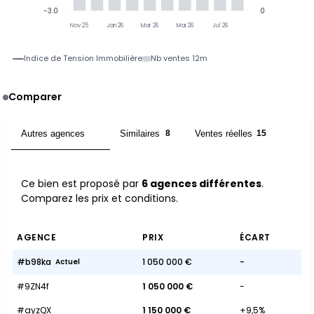
-3.0
0
Nov 25
Jan 26
Mar 26
Mai 26
Jul 26
Indice de Tension Immobilière
Nb ventes 12m
Comparer
Autres agences
Similaires
Ventes réelles
6
8
15
Ce bien est proposé par
6 agences différentes
.
Comparez les prix et conditions.
AGENCE
PRIX
ÉCART
#b98ka
1 050 000 €
-
Actuel
#9ZN4f
1 050 000 €
-
#ayzQX
1 150 000 €
+9,5%