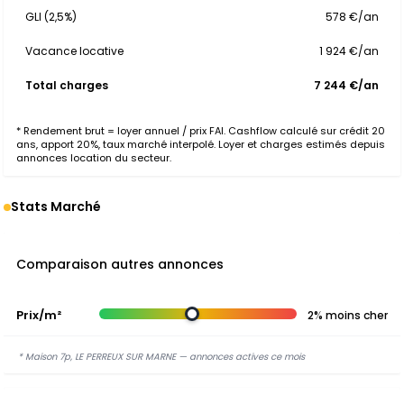
GLI (2,5%)
578 €/an
Vacance locative
1 924 €/an
Total charges
7 244 €/an
* Rendement brut = loyer annuel / prix FAI. Cashflow calculé sur crédit 20
ans, apport 20%, taux marché interpolé. Loyer et charges estimés depuis
annonces location du secteur.
Stats Marché
Comparaison autres annonces
Prix/m²
2% moins cher
* Maison 7p, LE PERREUX SUR MARNE — annonces actives ce mois