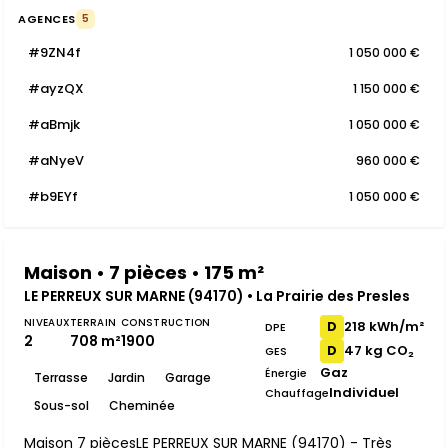
AGENCES
5
#9ZN4f
1 050 000 €
#ayzQX
1 150 000 €
#aBmjk
1 050 000 €
#aNyeV
960 000 €
#b9EYf
1 050 000 €
Maison • 7 pièces • 175 m²
LE PERREUX SUR MARNE (94170) • La Prairie des Presles
NIVEAUX
TERRAIN
CONSTRUCTION
218 kWh/m²
D
DPE
2
708 m²
1900
47 kg CO₂
D
GES
Gaz
Énergie
Terrasse
Jardin
Garage
Individuel
Chauffage
Sous-sol
Cheminée
Maison 7 piècesLE PERREUX SUR MARNE (94170) - Très