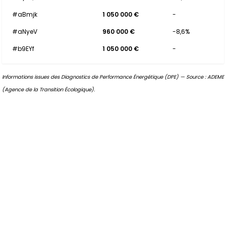
#aBmjk
1 050 000 €
-
#aNyeV
960 000 €
-8,6%
#b9EYf
1 050 000 €
-
Informations issues des Diagnostics de Performance Énergétique (DPE) — Source : ADEME
(Agence de la Transition Écologique).