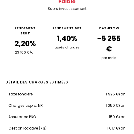
Faible
Score investissement
RENDEMENT
RENDEMENT NET
CASHFLOW
BRUT
1,40%
-5 255
2,20%
€
après charges
23 100 €/an
par mois
DÉTAIL DES CHARGES ESTIMÉES
Taxe foncière
1 925 €/an
Charges copro. NR
1 050 €/an
Assurance PNO
150 €/an
Gestion locative (7%)
1 617 €/an