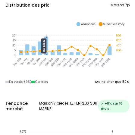
Distribution des prix
Maison 7p
Annonces
Superficie moy.
20
800
15
600
Ce bien
10
400
5
200
0
660-770k
770-880k
880-990k
990-1100k
1100-1210k
1210-1320k
1320-1430k
1430-1540k
1540-1650k
1650-1760k
1760-1870k
1870-1980k
1980-2090k
2090-2200k
550-660k
En vente (95)
Ce bien
Moins cher que 52%
Tendance
Maison 7 pièces, LE PERREUX SUR
↗ +8% sur 10
marché
MARNE
mois
6777
3