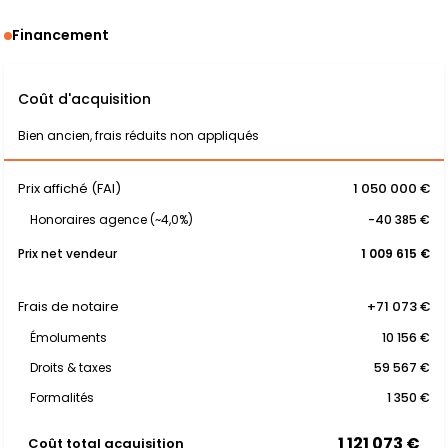
Financement
Coût d'acquisition
Bien ancien, frais réduits non appliqués
Prix affiché (FAI)
1 050 000 €
Honoraires agence (~4,0%)
-40 385 €
Prix net vendeur
1 009 615 €
Frais de notaire
+71 073 €
Émoluments
10 156 €
Droits & taxes
59 567 €
Formalités
1 350 €
1 121 073 €
Coût total acquisition