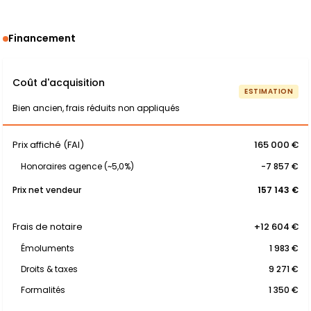
Financement
Coût d'acquisition
ESTIMATION
Bien ancien, frais réduits non appliqués
Prix affiché (FAI)
165 000 €
Honoraires agence (~5,0%)
-7 857 €
Prix net vendeur
157 143 €
Frais de notaire
+12 604 €
Émoluments
1 983 €
Droits & taxes
9 271 €
Formalités
1 350 €