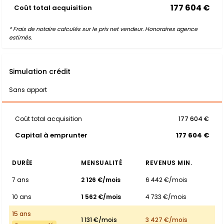
177 604 €
Coût total acquisition
* Frais de notaire calculés sur le prix net vendeur. Honoraires agence
estimés.
Simulation crédit
Sans apport
Coût total acquisition
177 604 €
Capital à emprunter
177 604 €
DURÉE
MENSUALITÉ
REVENUS MIN.
7 ans
2 126 €/mois
6 442 €/mois
10 ans
1 562 €/mois
4 733 €/mois
15 ans
1 131 €/mois
3 427 €/mois