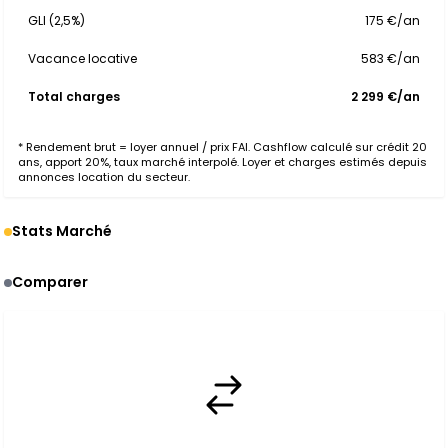
GLI (2,5%)
175 €/an
Vacance locative
583 €/an
Total charges
2 299 €/an
* Rendement brut = loyer annuel / prix FAI. Cashflow calculé sur crédit 20
ans, apport 20%, taux marché interpolé. Loyer et charges estimés depuis
annonces location du secteur.
Stats Marché
Comparer