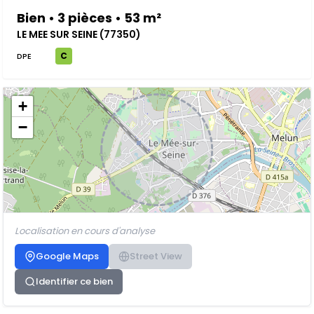
Bien • 3 pièces • 53 m²
LE MEE SUR SEINE (77350)
C
DPE
+
−
Localisation en cours d'analyse
Google Maps
Street View
Identifier ce bien