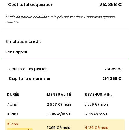
214 358 €
Coût total acquisition
* Frais de notaire calculés sur le prix net vendeur. Honoraires agence
estimés.
Simulation crédit
Sans apport
Coût total acquisition
214 358 €
Capital à emprunter
214 358 €
DURÉE
MENSUALITÉ
REVENUS MIN.
7 ans
2 567 €/mois
7 779 €/mois
10 ans
1 885 €/mois
5 712 €/mois
15 ans
1 365 €/mois
4 136 €/mois