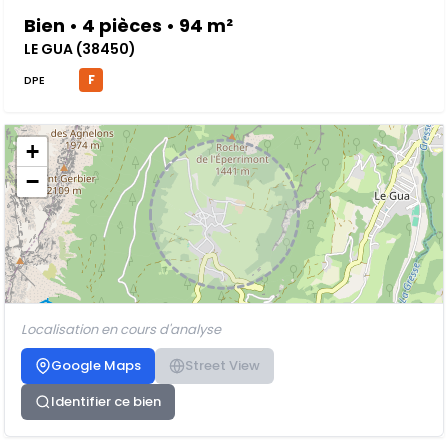
Bien • 4 pièces • 94 m²
LE GUA (38450)
F
DPE
+
−
Localisation en cours d'analyse
Google Maps
Street View
Identifier ce bien