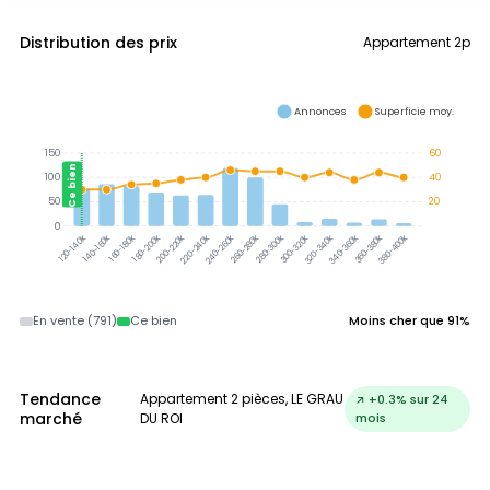
Distribution des prix
Appartement 2p
Annonces
Superficie moy.
150
60
Ce bien
100
40
50
20
0
140-160k
160-180k
180-200k
200-220k
220-240k
240-260k
260-280k
280-300k
300-320k
320-340k
340-360k
360-380k
380-400k
120-140k
En vente (791)
Ce bien
Moins cher que 91%
Tendance
Appartement 2 pièces, LE GRAU
↗ +0.3% sur 24
marché
DU ROI
mois