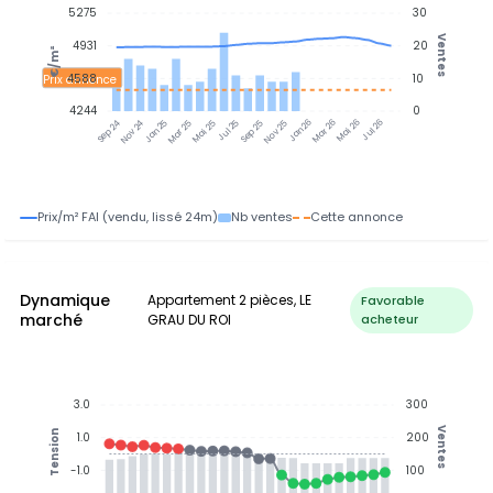
5275
30
Ventes
4931
20
€/m²
4588
10
Prix annonce
4244
0
Jan 25
Jul 25
Jan 26
Jul 26
Nov 24
Mar 25
Mai 25
Sep 25
Nov 25
Mar 26
Mai 26
Sep 24
Prix/m² FAI (vendu, lissé 24m)
Nb ventes
Cette annonce
Dynamique
Appartement 2 pièces, LE
Favorable
marché
GRAU DU ROI
acheteur
3.0
300
Ventes
Tension
1.0
200
-1.0
100