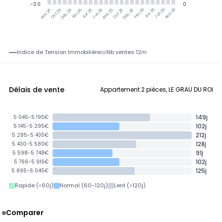
-3.0
0
Jun 25
Jun 26
Oct 24
Déc 24
Fév 25
Avr 25
Aoû 25
Oct 25
Déc 25
Fév 26
Avr 26
Aoû 26
Aoû 24
Indice de Tension Immobilière
Nb ventes 12m
Délais de vente
Appartement 2 pièces, LE GRAU DU ROI
149j
5 045-5 195€
102j
5 145-5 295€
212j
5 285-5 435€
128j
5 430-5 580€
91j
5 598-5 748€
102j
5 766-5 916€
125j
5 895-6 045€
Rapide (<60j)
Normal (60-120j)
Lent (>120j)
Comparer