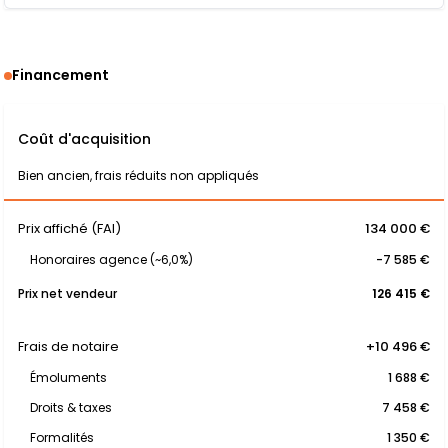
Financement
Coût d'acquisition
Bien ancien, frais réduits non appliqués
Prix affiché (FAI)
134 000 €
Honoraires agence (~6,0%)
-7 585 €
Prix net vendeur
126 415 €
Frais de notaire
+10 496 €
Émoluments
1 688 €
Droits & taxes
7 458 €
Formalités
1 350 €