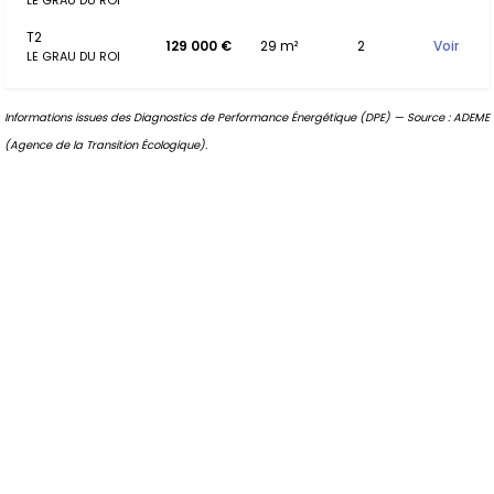
LE GRAU DU ROI
T2
129 000 €
29 m²
2
Voir
LE GRAU DU ROI
Informations issues des Diagnostics de Performance Énergétique (DPE) — Source : ADEME
(Agence de la Transition Écologique).