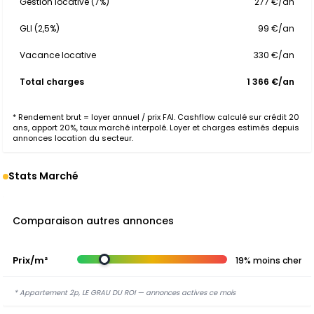
Gestion locative (7%)
277 €/an
GLI (2,5%)
99 €/an
Vacance locative
330 €/an
Total charges
1 366 €/an
* Rendement brut = loyer annuel / prix FAI. Cashflow calculé sur crédit 20
ans, apport 20%, taux marché interpolé. Loyer et charges estimés depuis
annonces location du secteur.
Stats Marché
Comparaison autres annonces
Prix/m²
19% moins cher
* Appartement 2p, LE GRAU DU ROI — annonces actives ce mois