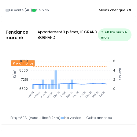
En vente (46)
Ce bien
Moins cher que 7%
Tendance
Appartement 3 pièces, LE GRAND
↗ +0.6% sur 24
marché
BORNAND
mois
8750
6
Prix annonce
Ventes
8000
4
€/m²
7251
2
6502
0
Nov 24
Jan 25
Mar 25
Mai 25
Jul 25
Sep 25
Nov 25
Jan 26
Mar 26
Mai 26
Jul 26
Sep 24
Prix/m² FAI (vendu, lissé 24m)
Nb ventes
Cette annonce