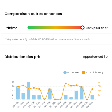
Comparaison autres annonces
Prix/m²
39% plus cher
* Appartement 3p, LE GRAND BORNAND — annonces actives ce mois
Distribution des prix
Appartement 3p
Annonces
Superficie moy.
8
80
6
60
4
40
2
20
0
300-320k
320-340k
340-360k
360-380k
380-400k
240-260k
260-280k
280-300k
400-420k
420-440k
440-460k
460-480k
480-500k
500-520k
220-240k