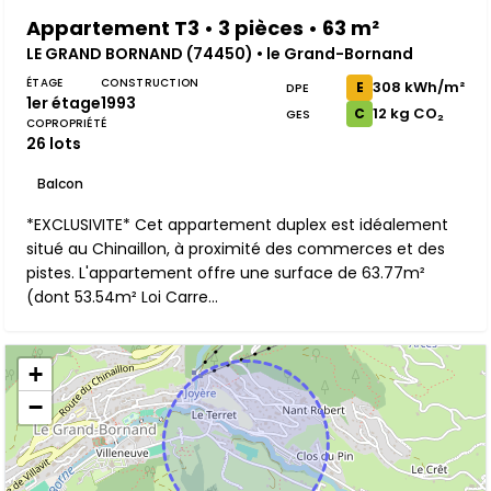
Appartement T3 • 3 pièces • 63 m²
LE GRAND BORNAND (74450) • le Grand-Bornand
ÉTAGE
CONSTRUCTION
308 kWh/m²
E
DPE
1er étage
1993
12 kg CO₂
C
GES
COPROPRIÉTÉ
26 lots
Balcon
*EXCLUSIVITE* Cet appartement duplex est idéalement
situé au Chinaillon, à proximité des commerces et des
pistes. L'appartement offre une surface de 63.77m²
(dont 53.54m² Loi Carre...
+
−