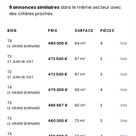
9 annonces similaires
dans le même secteur avec
des critères proches.
BIEN
PRIX
SURFACE
PIÈCES
T4
480 000 €
64 m²
4
Voir
LE GRAND BORNAND
T3
472 500 €
67 m²
3
Voir
ST JEAN DE SIXT
T3
472 500 €
67 m²
3
Voir
ST JEAN DE SIXT
T4
470 000 €
66 m²
4
Voir
LE GRAND BORNAND
T3
466 667 €
60 m²
3
Voir
LE GRAND BORNAND
T3
460 000 €
73 m²
3
Voir
LE GRAND BORNAND
T4