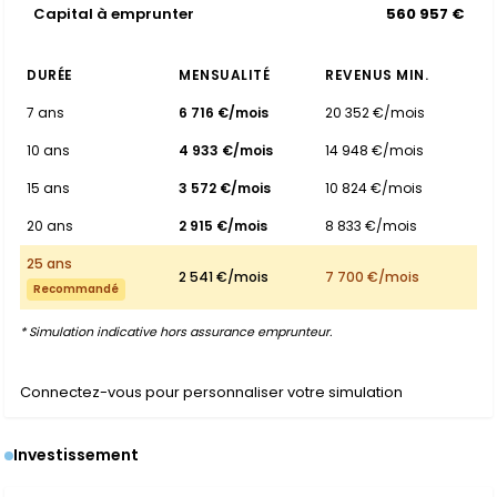
Capital à emprunter
560 957 €
DURÉE
MENSUALITÉ
REVENUS MIN.
7 ans
6 716 €/mois
20 352 €/mois
10 ans
4 933 €/mois
14 948 €/mois
15 ans
3 572 €/mois
10 824 €/mois
20 ans
2 915 €/mois
8 833 €/mois
25 ans
2 541 €/mois
7 700 €/mois
Recommandé
* Simulation indicative hors assurance emprunteur.
Connectez-vous pour personnaliser votre simulation
Investissement