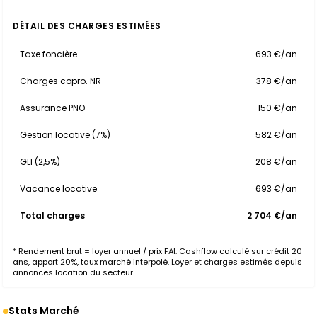
DÉTAIL DES CHARGES ESTIMÉES
Taxe foncière
693 €/an
Charges copro. NR
378 €/an
Assurance PNO
150 €/an
Gestion locative (7%)
582 €/an
GLI (2,5%)
208 €/an
Vacance locative
693 €/an
Total charges
2 704 €/an
* Rendement brut = loyer annuel / prix FAI. Cashflow calculé sur crédit 20
ans, apport 20%, taux marché interpolé. Loyer et charges estimés depuis
annonces location du secteur.
Stats Marché