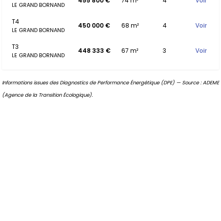
455 800 €
74 m²
4
Voir
LE GRAND BORNAND
T4
450 000 €
68 m²
4
Voir
LE GRAND BORNAND
T3
448 333 €
67 m²
3
Voir
LE GRAND BORNAND
Informations issues des Diagnostics de Performance Énergétique (DPE) — Source : ADEME
(Agence de la Transition Écologique).