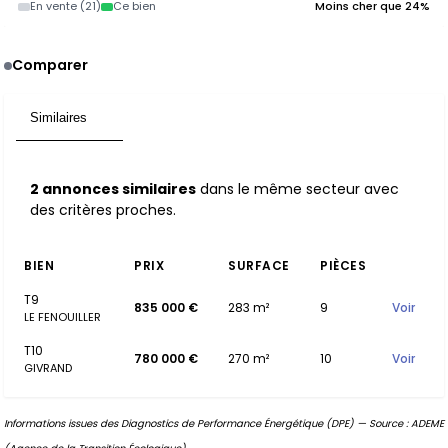
En vente (21)
Ce bien
Moins cher que 24%
Comparer
Similaires
2
2 annonces similaires
dans le même secteur avec
des critères proches.
BIEN
PRIX
SURFACE
PIÈCES
T9
835 000 €
283 m²
9
Voir
LE FENOUILLER
T10
780 000 €
270 m²
10
Voir
GIVRAND
Informations issues des Diagnostics de Performance Énergétique (DPE) — Source : ADEME