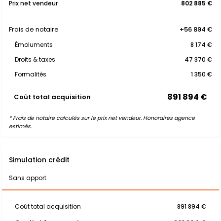
Prix net vendeur
802 885 €
Frais de notaire
+56 894 €
Émoluments
8 174 €
Droits & taxes
47 370 €
Formalités
1 350 €
891 894 €
Coût total acquisition
* Frais de notaire calculés sur le prix net vendeur. Honoraires agence
estimés.
Simulation crédit
Sans apport
Coût total acquisition
891 894 €