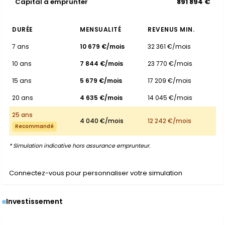
Capital à emprunter
891 894 €
DURÉE
MENSUALITÉ
REVENUS MIN.
7 ans
10 679 €/mois
32 361 €/mois
10 ans
7 844 €/mois
23 770 €/mois
15 ans
5 679 €/mois
17 209 €/mois
20 ans
4 635 €/mois
14 045 €/mois
25 ans
4 040 €/mois
12 242 €/mois
Recommandé
* Simulation indicative hors assurance emprunteur.
Connectez-vous pour personnaliser votre simulation
Investissement