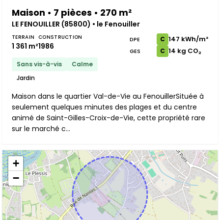
Maison • 7 pièces • 270 m²
LE FENOUILLER (85800) • le Fenouiller
TERRAIN
CONSTRUCTION
147 kWh/m²
C
DPE
1 361 m²
1986
14 kg CO₂
C
GES
Sans vis-à-vis
Calme
Jardin
Maison dans le quartier Val-de-Vie au FenouillerSituée à
seulement quelques minutes des plages et du centre
animé de Saint-Gilles-Croix-de-Vie, cette propriété rare
sur le marché c...
+
−