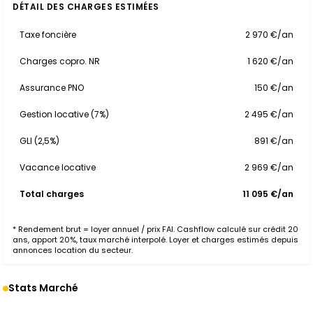
DÉTAIL DES CHARGES ESTIMÉES
Taxe foncière
2 970 €/an
Charges copro. NR
1 620 €/an
Assurance PNO
150 €/an
Gestion locative (7%)
2 495 €/an
GLI (2,5%)
891 €/an
Vacance locative
2 969 €/an
Total charges
11 095 €/an
* Rendement brut = loyer annuel / prix FAI. Cashflow calculé sur crédit 20
ans, apport 20%, taux marché interpolé. Loyer et charges estimés depuis
annonces location du secteur.
Stats Marché