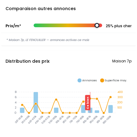
Comparaison autres annonces
Prix/m²
25% plus cher
* Maison 7p, LE FENOUILLER — annonces actives ce mois
Distribution des prix
Maison 7p
Annonces
Superficie moy.
8
400
6
300
Ce bien
4
200
2
100
0
350-400k
300-350k
400-450k
450-500k
500-550k
550-600k
600-650k
650-700k
700-750k
750-800k
800-850k
850-900k
900-950k
950-1000k